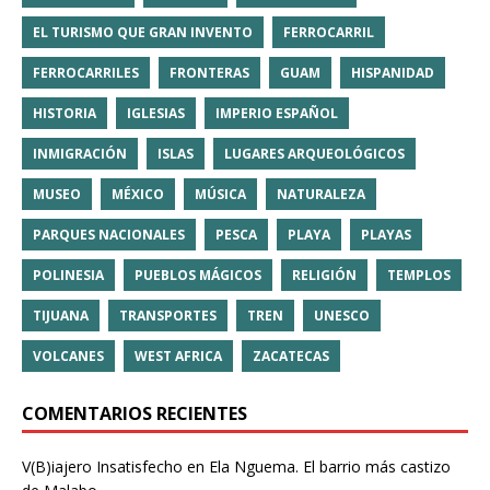
EL TURISMO QUE GRAN INVENTO
FERROCARRIL
FERROCARRILES
FRONTERAS
GUAM
HISPANIDAD
HISTORIA
IGLESIAS
IMPERIO ESPAÑOL
INMIGRACIÓN
ISLAS
LUGARES ARQUEOLÓGICOS
MUSEO
MÉXICO
MÚSICA
NATURALEZA
PARQUES NACIONALES
PESCA
PLAYA
PLAYAS
POLINESIA
PUEBLOS MÁGICOS
RELIGIÓN
TEMPLOS
TIJUANA
TRANSPORTES
TREN
UNESCO
VOLCANES
WEST AFRICA
ZACATECAS
COMENTARIOS RECIENTES
V(B)iajero Insatisfecho
en
Ela Nguema. El barrio más castizo