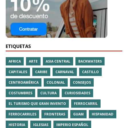
ETIQUETAS
AFRICA
ARTE
ASIA CENTRAL
BACKWATERS
CAPITALES
CARIBE
CARNAVAL
CASTILLO
CENTROAMÉRICA
COLONIAL
CONSEJOS
COSTUMBRES
CULTURA
CURIOSIDADES
EL TURISMO QUE GRAN INVENTO
FERROCARRIL
FERROCARRILES
FRONTERAS
GUAM
HISPANIDAD
HISTORIA
IGLESIAS
IMPERIO ESPAÑOL