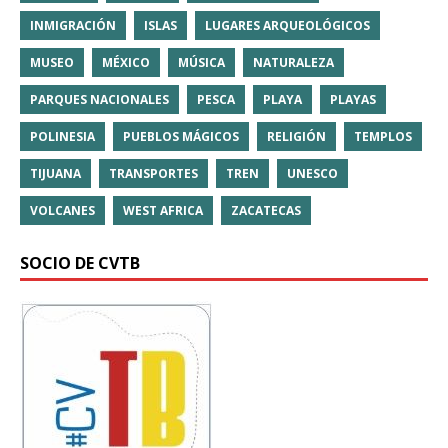
INMIGRACIÓN
ISLAS
LUGARES ARQUEOLÓGICOS
MUSEO
MÉXICO
MÚSICA
NATURALEZA
PARQUES NACIONALES
PESCA
PLAYA
PLAYAS
POLINESIA
PUEBLOS MÁGICOS
RELIGIÓN
TEMPLOS
TIJUANA
TRANSPORTES
TREN
UNESCO
VOLCANES
WEST AFRICA
ZACATECAS
SOCIO DE CVTB