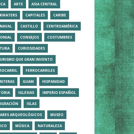
ICA
ARTE
ASIA CENTRAL
KWATERS
CAPITALES
CARIBE
NAVAL
CASTILLO
CENTROAMÉRICA
ONIAL
CONSEJOS
COSTUMBRES
TURA
CURIOSIDADES
TURISMO QUE GRAN INVENTO
ROCARRIL
FERROCARRILES
NTERAS
GUAM
HISPANIDAD
TORIA
IGLESIAS
IMPERIO ESPAÑOL
IGRACIÓN
ISLAS
ARES ARQUEOLÓGICOS
MUSEO
ICO
MÚSICA
NATURALEZA