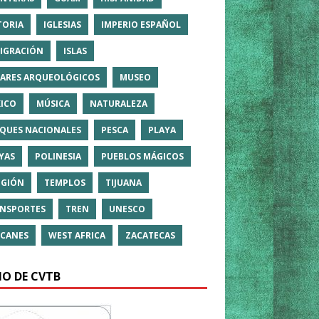
TORIA
IGLESIAS
IMPERIO ESPAÑOL
IGRACIÓN
ISLAS
ARES ARQUEOLÓGICOS
MUSEO
ICO
MÚSICA
NATURALEZA
QUES NACIONALES
PESCA
PLAYA
YAS
POLINESIA
PUEBLOS MÁGICOS
IGIÓN
TEMPLOS
TIJUANA
NSPORTES
TREN
UNESCO
CANES
WEST AFRICA
ZACATECAS
IO DE CVTB