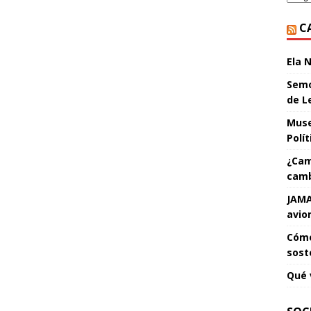
C
Ela 
Semo
de L
Muse
Polí
¿Cam
camb
JAMA
avio
Cómo
sost
Qué 