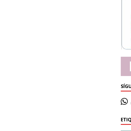
SÍG
ETI