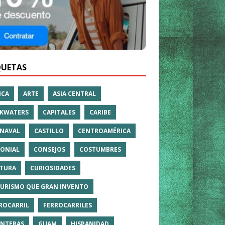
QUETAS
ICA
ARTE
ASIA CENTRAL
KWATERS
CAPITALES
CARIBE
NAVAL
CASTILLO
CENTROAMÉRICA
ONIAL
CONSEJOS
COSTUMBRES
TURA
CURIOSIDADES
TURISMO QUE GRAN INVENTO
ROCARRIL
FERROCARRILES
NTERAS
GUAM
HISPANIDAD