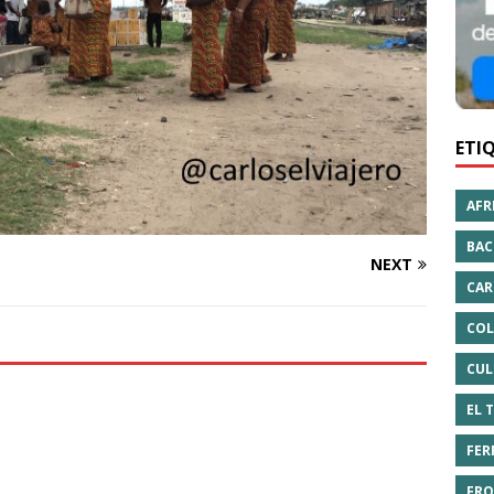
ETI
AFR
BAC
NEXT
CAR
COL
CUL
EL 
FER
FRO