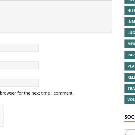
HIS
INM
LUG
MÉX
PAR
PLA
REL
TRA
 browser for the next time I comment.
VOL
SOC