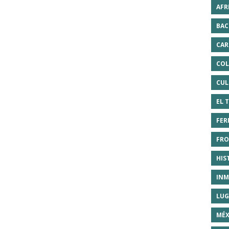
AFR
BAC
CAR
COL
CUL
EL 
FER
FRO
HIS
INM
LUG
MÉX