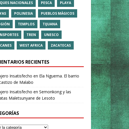
QUES NACIONALES
PESCA
PLAYA
YAS
POLINESIA
PUEBLOS MÁGICOS
IGIÓN
TEMPLOS
TIJUANA
NSPORTES
TREN
UNESCO
CANES
WEST AFRICA
ZACATECAS
ENTARIOS RECIENTES
ajero Insatisfecho
en
Ela Nguema. El barrio
castizo de Malabo
ajero Insatisfecho
en
Semonkong y las
ratas Maletsunyane de Lesoto
EGORÍAS