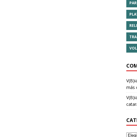
PAR
PLA
REL
TRA
VOL
COM
V(B)i
más 
V(B)i
cata
CAT