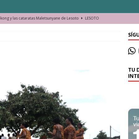
ong y las cataratas Maletsunyane de Lesoto
LESOTO
o de las Víctimas de la Represión Política en Shymkent, Kazajistán
SÍG
bian los lugares que visitamos o cambiamos nosotros?
TU 
La historia de la misteriosa avioneta de la playa
JAMAICA
INT
o moverse en Seychelles de manera sostenible
SEYCHELLES
n Manama. La capital de Baréin
BARÉIN
ma. El barrio más castizo de Malabo
GUINEA ECUATORIAL