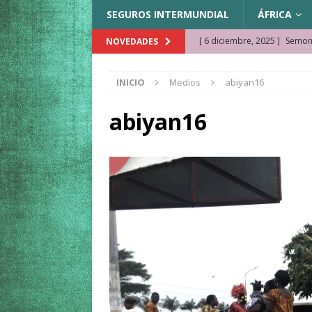
SEGUROS INTERMUNDIAL
ÁFRICA
[ 6 diciembre, 2025 ]
Semonk
NOVEDADES
[ 23 noviembre, 2025 ]
Muse
INICIO
Medios
abiyan16
KAZAJISTÁN
[ 22 noviembre, 2025 ]
¿Cam
abiyan16
REFLEXIONES VIAJERAS
[ 9 octubre, 2025 ]
JAMAICA. 
[ 27 septiembre, 2025 ]
Cóm
[ 3 agosto, 2025 ]
Qué ver e
[ 15 marzo, 2026 ]
Ela Ngue