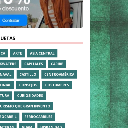
QUETAS
ICA
ARTE
ASIA CENTRAL
KWATERS
CAPITALES
CARIBE
NAVAL
CASTILLO
CENTROAMÉRICA
ONIAL
CONSEJOS
COSTUMBRES
TURA
CURIOSIDADES
TURISMO QUE GRAN INVENTO
ROCARRIL
FERROCARRILES
NTERAS
GUAM
HISPANIDAD