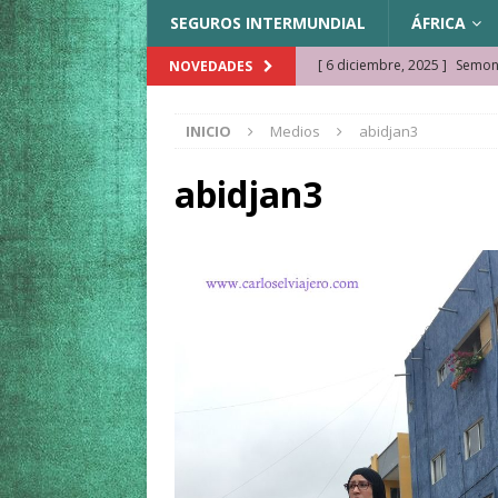
SEGUROS INTERMUNDIAL
ÁFRICA
[ 6 diciembre, 2025 ]
Semonk
NOVEDADES
[ 23 noviembre, 2025 ]
Muse
INICIO
Medios
abidjan3
KAZAJISTÁN
[ 22 noviembre, 2025 ]
¿Cam
abidjan3
REFLEXIONES VIAJERAS
[ 9 octubre, 2025 ]
JAMAICA. 
[ 27 septiembre, 2025 ]
Cóm
[ 3 agosto, 2025 ]
Qué ver e
[ 15 marzo, 2026 ]
Ela Ngue