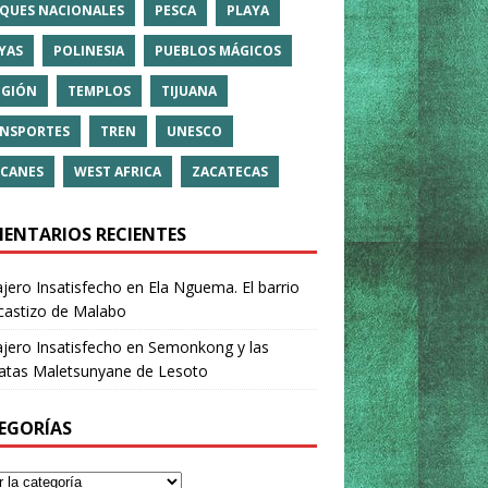
QUES NACIONALES
PESCA
PLAYA
YAS
POLINESIA
PUEBLOS MÁGICOS
IGIÓN
TEMPLOS
TIJUANA
NSPORTES
TREN
UNESCO
CANES
WEST AFRICA
ZACATECAS
ENTARIOS RECIENTES
ajero Insatisfecho
en
Ela Nguema. El barrio
castizo de Malabo
ajero Insatisfecho
en
Semonkong y las
ratas Maletsunyane de Lesoto
EGORÍAS