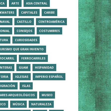
ICA
ARTE
ASIA CENTRAL
KWATERS
CAPITALES
CARIBE
NAVAL
CASTILLO
CENTROAMÉRICA
ONIAL
CONSEJOS
COSTUMBRES
TURA
CURIOSIDADES
TURISMO QUE GRAN INVENTO
ROCARRIL
FERROCARRILES
NTERAS
GUAM
HISPANIDAD
TORIA
IGLESIAS
IMPERIO ESPAÑOL
IGRACIÓN
ISLAS
ARES ARQUEOLÓGICOS
MUSEO
ICO
MÚSICA
NATURALEZA