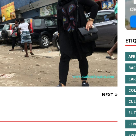
ETI
AFR
BAC
CAR
COL
NEXT
CUL
EL 
FER
FRO