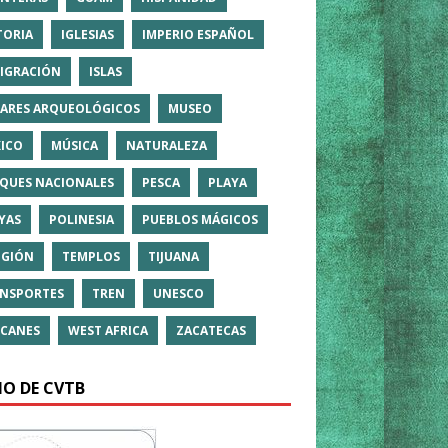
TORIA
IGLESIAS
IMPERIO ESPAÑOL
IGRACIÓN
ISLAS
ARES ARQUEOLÓGICOS
MUSEO
ICO
MÚSICA
NATURALEZA
QUES NACIONALES
PESCA
PLAYA
YAS
POLINESIA
PUEBLOS MÁGICOS
IGIÓN
TEMPLOS
TIJUANA
NSPORTES
TREN
UNESCO
CANES
WEST AFRICA
ZACATECAS
IO DE CVTB