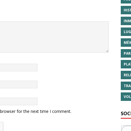
HIS
INM
LUG
MÉX
PAR
PLA
REL
TRA
VOL
 browser for the next time I comment.
SOC