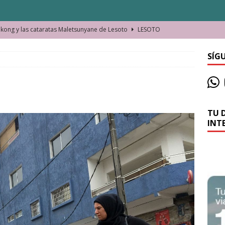
ong y las cataratas Maletsunyane de Lesoto
LESOTO
o de las Víctimas de la Represión Política en Shymkent, Kazajistán
SÍG
bian los lugares que visitamos o cambiamos nosotros?
TU 
La historia de la misteriosa avioneta de la playa
JAMAICA
INT
o moverse en Seychelles de manera sostenible
SEYCHELLES
n Manama. La capital de Baréin
BARÉIN
ma. El barrio más castizo de Malabo
GUINEA ECUATORIAL