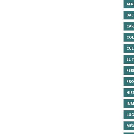
AFR
BAC
CAR
COL
CUL
EL 
FER
FRO
HIS
INM
LUG
MÉX