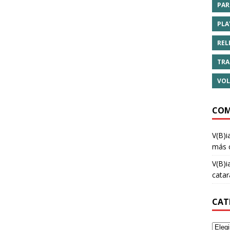
PAR
PLA
REL
TRA
VOL
COM
V(B)i
más 
V(B)i
cata
CAT