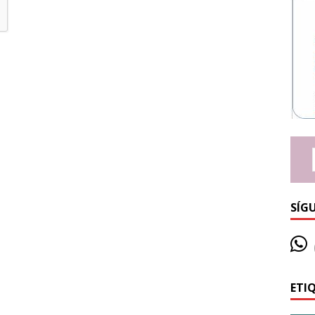
SÍG
ETI