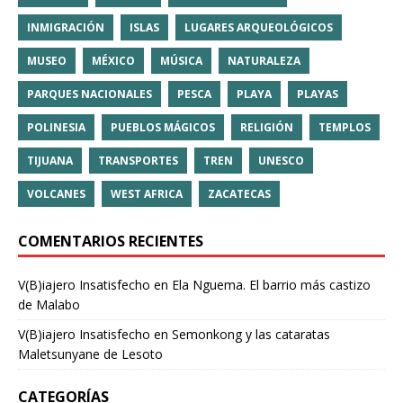
INMIGRACIÓN
ISLAS
LUGARES ARQUEOLÓGICOS
MUSEO
MÉXICO
MÚSICA
NATURALEZA
PARQUES NACIONALES
PESCA
PLAYA
PLAYAS
POLINESIA
PUEBLOS MÁGICOS
RELIGIÓN
TEMPLOS
TIJUANA
TRANSPORTES
TREN
UNESCO
VOLCANES
WEST AFRICA
ZACATECAS
COMENTARIOS RECIENTES
V(B)iajero Insatisfecho
en
Ela Nguema. El barrio más castizo
de Malabo
V(B)iajero Insatisfecho
en
Semonkong y las cataratas
Maletsunyane de Lesoto
CATEGORÍAS