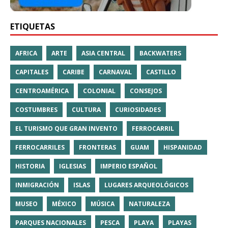
ETIQUETAS
AFRICA
ARTE
ASIA CENTRAL
BACKWATERS
CAPITALES
CARIBE
CARNAVAL
CASTILLO
CENTROAMÉRICA
COLONIAL
CONSEJOS
COSTUMBRES
CULTURA
CURIOSIDADES
EL TURISMO QUE GRAN INVENTO
FERROCARRIL
FERROCARRILES
FRONTERAS
GUAM
HISPANIDAD
HISTORIA
IGLESIAS
IMPERIO ESPAÑOL
INMIGRACIÓN
ISLAS
LUGARES ARQUEOLÓGICOS
MUSEO
MÉXICO
MÚSICA
NATURALEZA
PARQUES NACIONALES
PESCA
PLAYA
PLAYAS