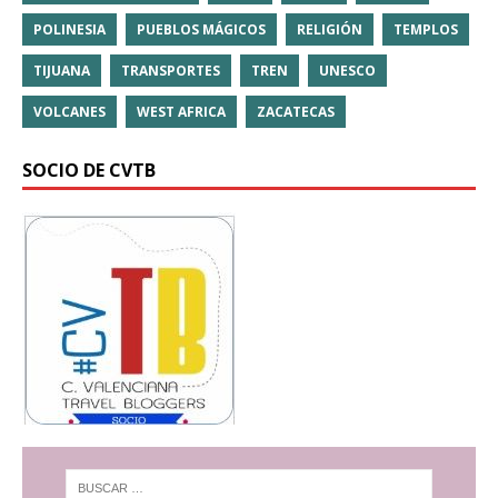
POLINESIA
PUEBLOS MÁGICOS
RELIGIÓN
TEMPLOS
TIJUANA
TRANSPORTES
TREN
UNESCO
VOLCANES
WEST AFRICA
ZACATECAS
SOCIO DE CVTB