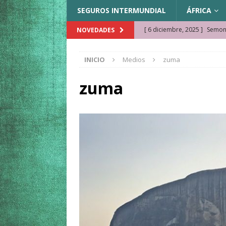
SEGUROS INTERMUNDIAL
ÁFRICA
[ 6 diciembre, 2025 ]
Semonk
NOVEDADES
[ 23 noviembre, 2025 ]
Muse
INICIO
Medios
zuma
KAZAJISTÁN
[ 22 noviembre, 2025 ]
¿Cam
zuma
REFLEXIONES VIAJERAS
[ 9 octubre, 2025 ]
JAMAICA. 
[ 27 septiembre, 2025 ]
Cóm
[ 3 agosto, 2025 ]
Qué ver e
[ 15 marzo, 2026 ]
Ela Ngue