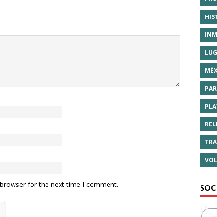
HIS
INM
LUG
MÉX
PAR
PLA
REL
TRA
VOL
 browser for the next time I comment.
SOC