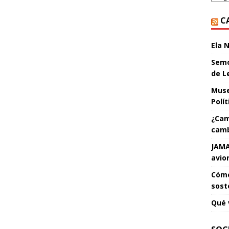
C
Ela 
Semo
de L
Muse
Polí
¿Cam
camb
JAMA
avio
Cómo
sost
Qué 