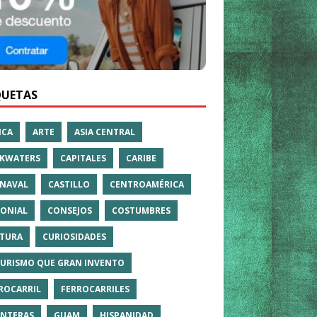
QUETAS
ICA
ARTE
ASIA CENTRAL
KWATERS
CAPITALES
CARIBE
NAVAL
CASTILLO
CENTROAMÉRICA
ONIAL
CONSEJOS
COSTUMBRES
TURA
CURIOSIDADES
TURISMO QUE GRAN INVENTO
ROCARRIL
FERROCARRILES
NTERAS
GUAM
HISPANIDAD