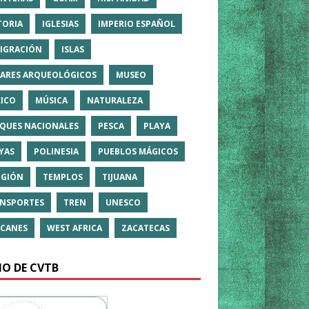
TORIA
IGLESIAS
IMPERIO ESPAÑOL
IGRACIÓN
ISLAS
ARES ARQUEOLÓGICOS
MUSEO
ICO
MÚSICA
NATURALEZA
QUES NACIONALES
PESCA
PLAYA
YAS
POLINESIA
PUEBLOS MÁGICOS
IGIÓN
TEMPLOS
TIJUANA
NSPORTES
TREN
UNESCO
CANES
WEST AFRICA
ZACATECAS
IO DE CVTB