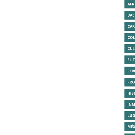
AFR
BAC
CAR
COL
CUL
EL 
FER
FRO
HIS
INM
LUG
MÉX