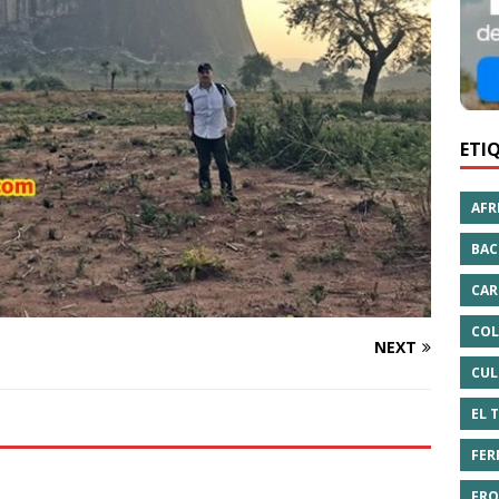
ETI
AFR
BAC
CAR
COL
NEXT
CUL
EL 
FER
FRO