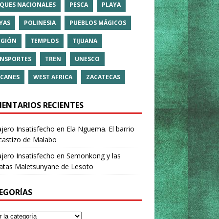
QUES NACIONALES
PESCA
PLAYA
YAS
POLINESIA
PUEBLOS MÁGICOS
IGIÓN
TEMPLOS
TIJUANA
NSPORTES
TREN
UNESCO
CANES
WEST AFRICA
ZACATECAS
ENTARIOS RECIENTES
ajero Insatisfecho
en
Ela Nguema. El barrio
castizo de Malabo
ajero Insatisfecho
en
Semonkong y las
ratas Maletsunyane de Lesoto
EGORÍAS