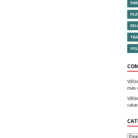
PAR
PLA
REL
TRA
VOL
COM
V(B)i
más 
V(B)i
cata
CAT