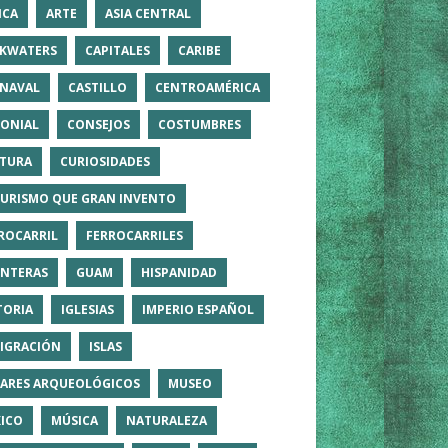
ICA
ARTE
ASIA CENTRAL
KWATERS
CAPITALES
CARIBE
NAVAL
CASTILLO
CENTROAMÉRICA
ONIAL
CONSEJOS
COSTUMBRES
TURA
CURIOSIDADES
TURISMO QUE GRAN INVENTO
ROCARRIL
FERROCARRILES
NTERAS
GUAM
HISPANIDAD
TORIA
IGLESIAS
IMPERIO ESPAÑOL
IGRACIÓN
ISLAS
ARES ARQUEOLÓGICOS
MUSEO
ICO
MÚSICA
NATURALEZA