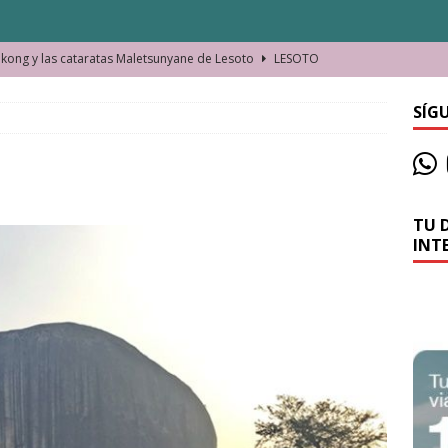
ong y las cataratas Maletsunyane de Lesoto
LESOTO
o de las Víctimas de la Represión Política en Shymkent, Kazajistán
SÍG
bian los lugares que visitamos o cambiamos nosotros?
TU 
La historia de la misteriosa avioneta de la playa
JAMAICA
INT
o moverse en Seychelles de manera sostenible
SEYCHELLES
n Manama. La capital de Baréin
BARÉIN
ma. El barrio más castizo de Malabo
GUINEA ECUATORIAL