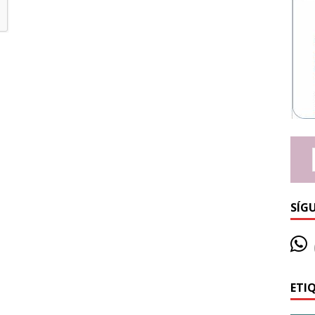
SÍG
ETI