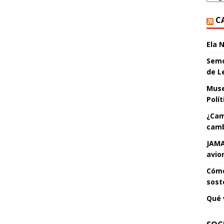
C
Ela 
Semo
de L
Muse
Polí
¿Cam
camb
JAMA
avio
Cómo
sost
Qué 