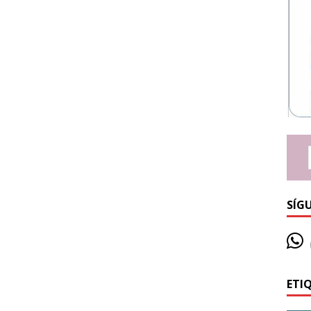
SÍG
ETI