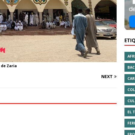
ETI
AFR
 de Zaria
BAC
NEXT
CAR
COL
CUL
EL 
FER
FRO