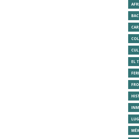
AFR
BAC
CAR
COL
CUL
EL 
FER
FRO
HIS
INM
LUG
MÉX