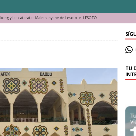
ong y las cataratas Maletsunyane de Lesoto
LESOTO
o de las Víctimas de la Represión Política en Shymkent, Kazajistán
SÍG
bian los lugares que visitamos o cambiamos nosotros?
TU 
La historia de la misteriosa avioneta de la playa
JAMAICA
INT
o moverse en Seychelles de manera sostenible
SEYCHELLES
n Manama. La capital de Baréin
BARÉIN
ma. El barrio más castizo de Malabo
GUINEA ECUATORIAL