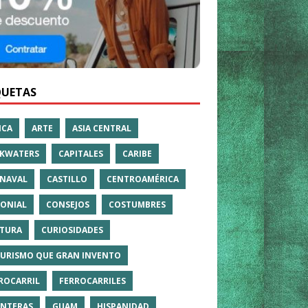
QUETAS
ICA
ARTE
ASIA CENTRAL
KWATERS
CAPITALES
CARIBE
NAVAL
CASTILLO
CENTROAMÉRICA
ONIAL
CONSEJOS
COSTUMBRES
TURA
CURIOSIDADES
TURISMO QUE GRAN INVENTO
ROCARRIL
FERROCARRILES
NTERAS
GUAM
HISPANIDAD