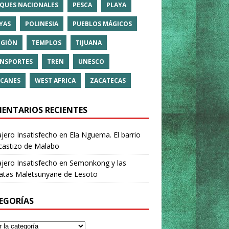
QUES NACIONALES
PESCA
PLAYA
YAS
POLINESIA
PUEBLOS MÁGICOS
IGIÓN
TEMPLOS
TIJUANA
NSPORTES
TREN
UNESCO
CANES
WEST AFRICA
ZACATECAS
ENTARIOS RECIENTES
ajero Insatisfecho
en
Ela Nguema. El barrio
castizo de Malabo
ajero Insatisfecho
en
Semonkong y las
ratas Maletsunyane de Lesoto
EGORÍAS