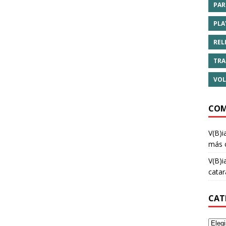
PAR
PLA
REL
TRA
VOL
COM
V(B)i
más 
V(B)i
cata
CAT