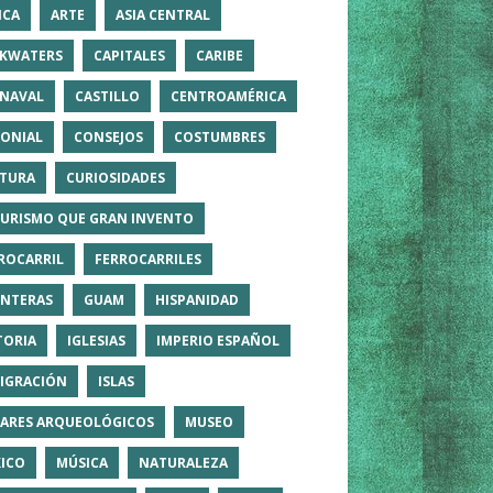
ICA
ARTE
ASIA CENTRAL
KWATERS
CAPITALES
CARIBE
NAVAL
CASTILLO
CENTROAMÉRICA
ONIAL
CONSEJOS
COSTUMBRES
TURA
CURIOSIDADES
TURISMO QUE GRAN INVENTO
ROCARRIL
FERROCARRILES
NTERAS
GUAM
HISPANIDAD
TORIA
IGLESIAS
IMPERIO ESPAÑOL
IGRACIÓN
ISLAS
ARES ARQUEOLÓGICOS
MUSEO
ICO
MÚSICA
NATURALEZA