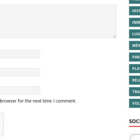
HIS
INM
LUG
MÉX
PAR
PLA
REL
TRA
 browser for the next time I comment.
VOL
SOC