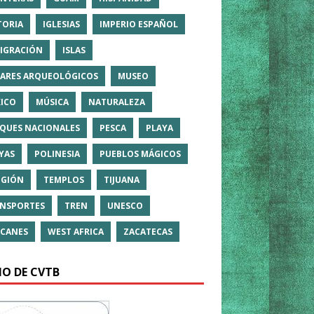
TORIA
IGLESIAS
IMPERIO ESPAÑOL
IGRACIÓN
ISLAS
ARES ARQUEOLÓGICOS
MUSEO
ICO
MÚSICA
NATURALEZA
QUES NACIONALES
PESCA
PLAYA
YAS
POLINESIA
PUEBLOS MÁGICOS
IGIÓN
TEMPLOS
TIJUANA
NSPORTES
TREN
UNESCO
CANES
WEST AFRICA
ZACATECAS
IO DE CVTB