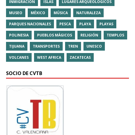
INMIGRACIÓN
ISLAS
LUGARES ARQUEOLÓGICOS
MUSEO
MÉXICO
MÚSICA
NATURALEZA
PARQUES NACIONALES
PESCA
PLAYA
PLAYAS
POLINESIA
PUEBLOS MÁGICOS
RELIGIÓN
TEMPLOS
TIJUANA
TRANSPORTES
TREN
UNESCO
VOLCANES
WEST AFRICA
ZACATECAS
SOCIO DE CVTB