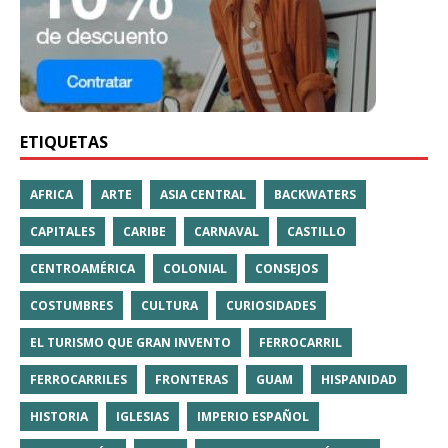
ETIQUETAS
AFRICA
ARTE
ASIA CENTRAL
BACKWATERS
CAPITALES
CARIBE
CARNAVAL
CASTILLO
CENTROAMÉRICA
COLONIAL
CONSEJOS
COSTUMBRES
CULTURA
CURIOSIDADES
EL TURISMO QUE GRAN INVENTO
FERROCARRIL
FERROCARRILES
FRONTERAS
GUAM
HISPANIDAD
HISTORIA
IGLESIAS
IMPERIO ESPAÑOL