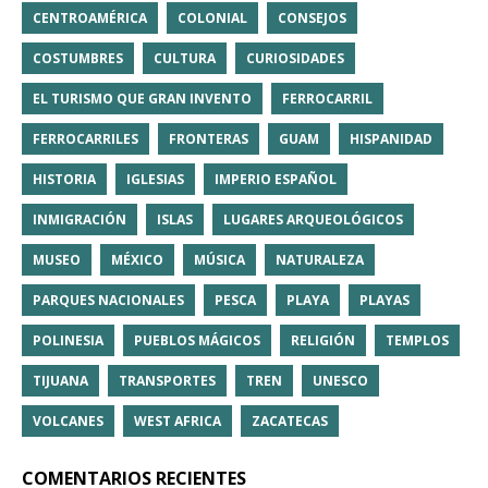
CENTROAMÉRICA
COLONIAL
CONSEJOS
COSTUMBRES
CULTURA
CURIOSIDADES
EL TURISMO QUE GRAN INVENTO
FERROCARRIL
FERROCARRILES
FRONTERAS
GUAM
HISPANIDAD
HISTORIA
IGLESIAS
IMPERIO ESPAÑOL
INMIGRACIÓN
ISLAS
LUGARES ARQUEOLÓGICOS
MUSEO
MÉXICO
MÚSICA
NATURALEZA
PARQUES NACIONALES
PESCA
PLAYA
PLAYAS
POLINESIA
PUEBLOS MÁGICOS
RELIGIÓN
TEMPLOS
TIJUANA
TRANSPORTES
TREN
UNESCO
VOLCANES
WEST AFRICA
ZACATECAS
COMENTARIOS RECIENTES