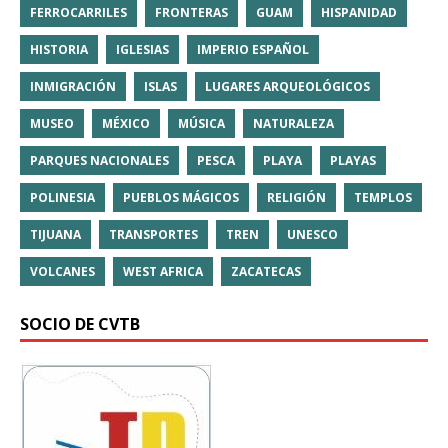
FERROCARRILES
FRONTERAS
GUAM
HISPANIDAD
HISTORIA
IGLESIAS
IMPERIO ESPAÑOL
INMIGRACIÓN
ISLAS
LUGARES ARQUEOLÓGICOS
MUSEO
MÉXICO
MÚSICA
NATURALEZA
PARQUES NACIONALES
PESCA
PLAYA
PLAYAS
POLINESIA
PUEBLOS MÁGICOS
RELIGIÓN
TEMPLOS
TIJUANA
TRANSPORTES
TREN
UNESCO
VOLCANES
WEST AFRICA
ZACATECAS
SOCIO DE CVTB