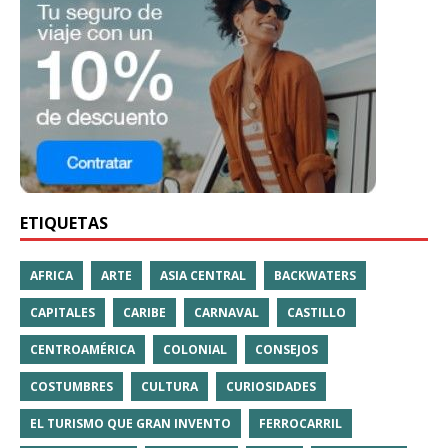
ETIQUETAS
AFRICA
ARTE
ASIA CENTRAL
BACKWATERS
CAPITALES
CARIBE
CARNAVAL
CASTILLO
CENTROAMÉRICA
COLONIAL
CONSEJOS
COSTUMBRES
CULTURA
CURIOSIDADES
EL TURISMO QUE GRAN INVENTO
FERROCARRIL