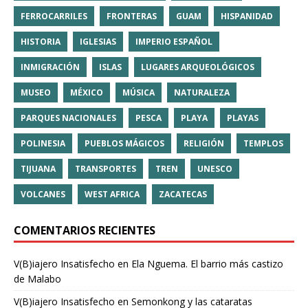
FERROCARRILES
FRONTERAS
GUAM
HISPANIDAD
HISTORIA
IGLESIAS
IMPERIO ESPAÑOL
INMIGRACIÓN
ISLAS
LUGARES ARQUEOLÓGICOS
MUSEO
MÉXICO
MÚSICA
NATURALEZA
PARQUES NACIONALES
PESCA
PLAYA
PLAYAS
POLINESIA
PUEBLOS MÁGICOS
RELIGIÓN
TEMPLOS
TIJUANA
TRANSPORTES
TREN
UNESCO
VOLCANES
WEST AFRICA
ZACATECAS
COMENTARIOS RECIENTES
V(B)iajero Insatisfecho
en
Ela Nguema. El barrio más castizo
de Malabo
V(B)iajero Insatisfecho
en
Semonkong y las cataratas