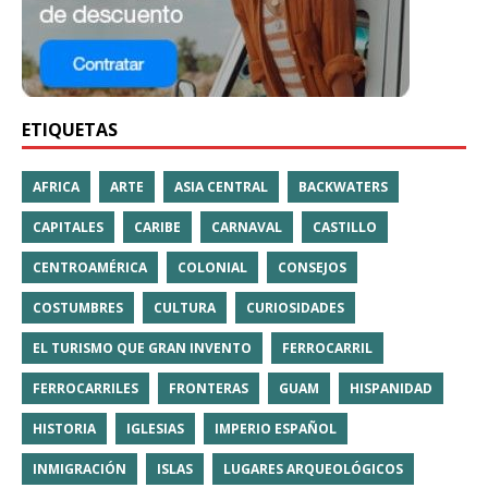
ETIQUETAS
AFRICA
ARTE
ASIA CENTRAL
BACKWATERS
CAPITALES
CARIBE
CARNAVAL
CASTILLO
CENTROAMÉRICA
COLONIAL
CONSEJOS
COSTUMBRES
CULTURA
CURIOSIDADES
EL TURISMO QUE GRAN INVENTO
FERROCARRIL
FERROCARRILES
FRONTERAS
GUAM
HISPANIDAD
HISTORIA
IGLESIAS
IMPERIO ESPAÑOL
INMIGRACIÓN
ISLAS
LUGARES ARQUEOLÓGICOS