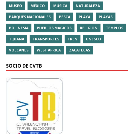
MUSEO
MÉXICO
MÚSICA
NATURALEZA
PARQUES NACIONALES
PESCA
PLAYA
PLAYAS
POLINESIA
PUEBLOS MÁGICOS
RELIGIÓN
TEMPLOS
TIJUANA
TRANSPORTES
TREN
UNESCO
VOLCANES
WEST AFRICA
ZACATECAS
SOCIO DE CVTB