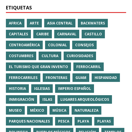
ETIQUETAS
AFRICA
ARTE
ASIA CENTRAL
BACKWATERS
CAPITALES
CARIBE
CARNAVAL
CASTILLO
CENTROAMÉRICA
COLONIAL
CONSEJOS
COSTUMBRES
CULTURA
CURIOSIDADES
EL TURISMO QUE GRAN INVENTO
FERROCARRIL
FERROCARRILES
FRONTERAS
GUAM
HISPANIDAD
HISTORIA
IGLESIAS
IMPERIO ESPAÑOL
INMIGRACIÓN
ISLAS
LUGARES ARQUEOLÓGICOS
MUSEO
MÉXICO
MÚSICA
NATURALEZA
PARQUES NACIONALES
PESCA
PLAYA
PLAYAS