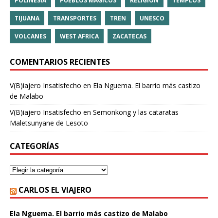
POLINESIA
PUEBLOS MÁGICOS
RELIGIÓN
TEMPLOS
TIJUANA
TRANSPORTES
TREN
UNESCO
VOLCANES
WEST AFRICA
ZACATECAS
COMENTARIOS RECIENTES
V(B)iajero Insatisfecho
en
Ela Nguema. El barrio más castizo
de Malabo
V(B)iajero Insatisfecho
en
Semonkong y las cataratas
Maletsunyane de Lesoto
CATEGORÍAS
CARLOS EL VIAJERO
Ela Nguema. El barrio más castizo de Malabo