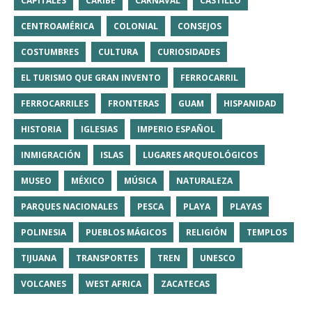
CAPITALES
CARIBE
CARNAVAL
CASTILLO
CENTROAMÉRICA
COLONIAL
CONSEJOS
COSTUMBRES
CULTURA
CURIOSIDADES
EL TURISMO QUE GRAN INVENTO
FERROCARRIL
FERROCARRILES
FRONTERAS
GUAM
HISPANIDAD
HISTORIA
IGLESIAS
IMPERIO ESPAÑOL
INMIGRACIÓN
ISLAS
LUGARES ARQUEOLÓGICOS
MUSEO
MÉXICO
MÚSICA
NATURALEZA
PARQUES NACIONALES
PESCA
PLAYA
PLAYAS
POLINESIA
PUEBLOS MÁGICOS
RELIGIÓN
TEMPLOS
TIJUANA
TRANSPORTES
TREN
UNESCO
VOLCANES
WEST AFRICA
ZACATECAS