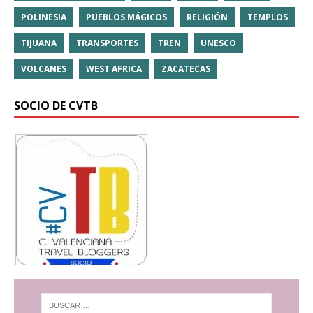
POLINESIA
PUEBLOS MÁGICOS
RELIGIÓN
TEMPLOS
TIJUANA
TRANSPORTES
TREN
UNESCO
VOLCANES
WEST AFRICA
ZACATECAS
SOCIO DE CVTB