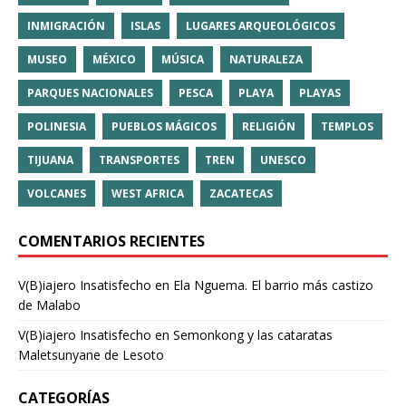
INMIGRACIÓN
ISLAS
LUGARES ARQUEOLÓGICOS
MUSEO
MÉXICO
MÚSICA
NATURALEZA
PARQUES NACIONALES
PESCA
PLAYA
PLAYAS
POLINESIA
PUEBLOS MÁGICOS
RELIGIÓN
TEMPLOS
TIJUANA
TRANSPORTES
TREN
UNESCO
VOLCANES
WEST AFRICA
ZACATECAS
COMENTARIOS RECIENTES
V(B)iajero Insatisfecho
en
Ela Nguema. El barrio más castizo
de Malabo
V(B)iajero Insatisfecho
en
Semonkong y las cataratas
Maletsunyane de Lesoto
CATEGORÍAS