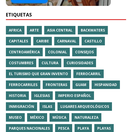
ETIQUETAS
AFRICA
ARTE
ASIA CENTRAL
BACKWATERS
CAPITALES
CARIBE
CARNAVAL
CASTILLO
CENTROAMÉRICA
COLONIAL
CONSEJOS
COSTUMBRES
CULTURA
CURIOSIDADES
EL TURISMO QUE GRAN INVENTO
FERROCARRIL
FERROCARRILES
FRONTERAS
GUAM
HISPANIDAD
HISTORIA
IGLESIAS
IMPERIO ESPAÑOL
INMIGRACIÓN
ISLAS
LUGARES ARQUEOLÓGICOS
MUSEO
MÉXICO
MÚSICA
NATURALEZA
PARQUES NACIONALES
PESCA
PLAYA
PLAYAS