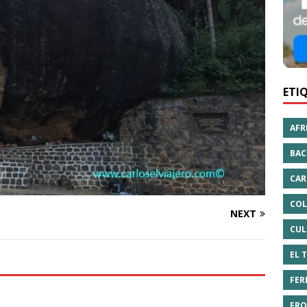
ETI
AFR
BAC
CAR
COL
NEXT
CUL
EL 
FER
FRO