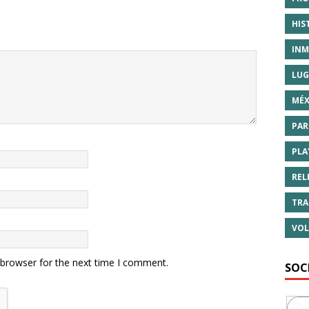
HIS
INM
LUG
MÉX
PAR
PLA
REL
TRA
VOL
 browser for the next time I comment.
SOC