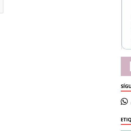
SÍG
ETI