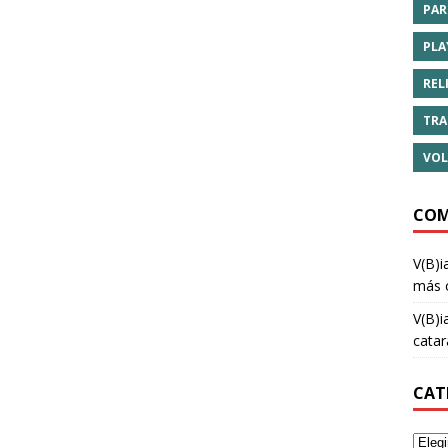
PAR
PLA
REL
TRA
VOL
COM
V(B)i
más 
V(B)i
cata
CAT