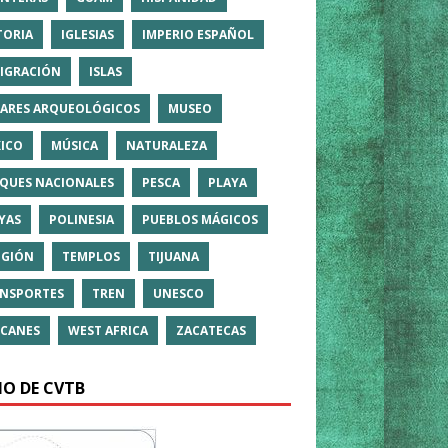
TORIA
IGLESIAS
IMPERIO ESPAÑOL
IGRACIÓN
ISLAS
ARES ARQUEOLÓGICOS
MUSEO
ICO
MÚSICA
NATURALEZA
QUES NACIONALES
PESCA
PLAYA
YAS
POLINESIA
PUEBLOS MÁGICOS
IGIÓN
TEMPLOS
TIJUANA
NSPORTES
TREN
UNESCO
CANES
WEST AFRICA
ZACATECAS
IO DE CVTB