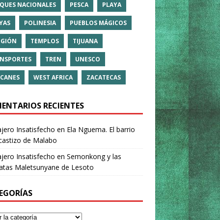
QUES NACIONALES
PESCA
PLAYA
YAS
POLINESIA
PUEBLOS MÁGICOS
IGIÓN
TEMPLOS
TIJUANA
NSPORTES
TREN
UNESCO
CANES
WEST AFRICA
ZACATECAS
ENTARIOS RECIENTES
ajero Insatisfecho
en
Ela Nguema. El barrio
castizo de Malabo
ajero Insatisfecho
en
Semonkong y las
ratas Maletsunyane de Lesoto
EGORÍAS