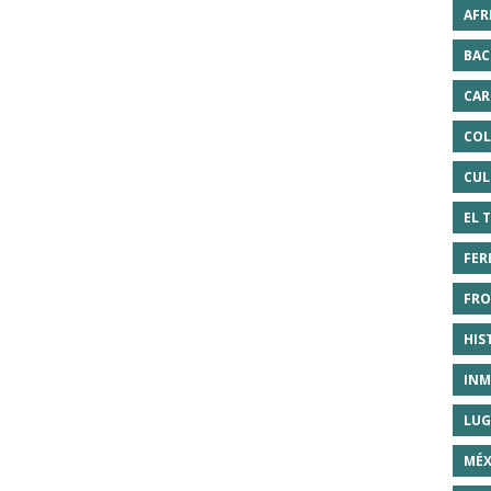
AFR
BAC
CAR
COL
CUL
EL 
FER
FRO
HIS
INM
LUG
MÉX