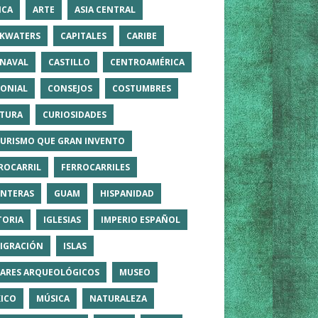
ICA
ARTE
ASIA CENTRAL
KWATERS
CAPITALES
CARIBE
NAVAL
CASTILLO
CENTROAMÉRICA
ONIAL
CONSEJOS
COSTUMBRES
TURA
CURIOSIDADES
TURISMO QUE GRAN INVENTO
ROCARRIL
FERROCARRILES
NTERAS
GUAM
HISPANIDAD
TORIA
IGLESIAS
IMPERIO ESPAÑOL
IGRACIÓN
ISLAS
ARES ARQUEOLÓGICOS
MUSEO
ICO
MÚSICA
NATURALEZA