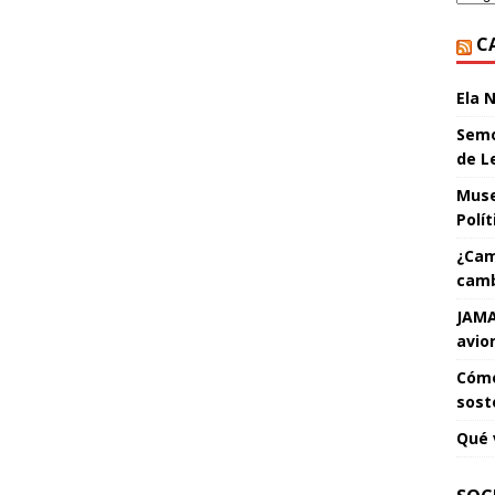
C
Ela 
Semo
de L
Muse
Polí
¿Cam
camb
JAMA
avio
Cómo
sost
Qué 