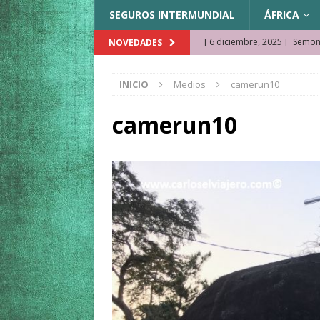
SEGUROS INTERMUNDIAL
ÁFRICA
[ 6 diciembre, 2025 ]
Semonk
NOVEDADES
[ 23 noviembre, 2025 ]
Muse
INICIO
Medios
camerun10
KAZAJISTÁN
[ 22 noviembre, 2025 ]
¿Cam
camerun10
REFLEXIONES VIAJERAS
[ 9 octubre, 2025 ]
JAMAICA. 
[ 27 septiembre, 2025 ]
Cóm
[ 3 agosto, 2025 ]
Qué ver e
[ 15 marzo, 2026 ]
Ela Ngue