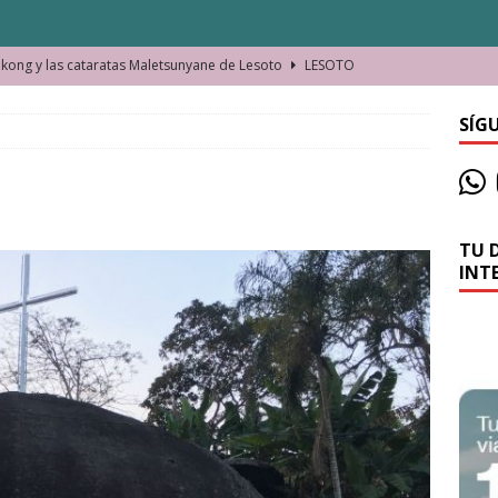
ong y las cataratas Maletsunyane de Lesoto
LESOTO
o de las Víctimas de la Represión Política en Shymkent, Kazajistán
SÍG
bian los lugares que visitamos o cambiamos nosotros?
TU 
La historia de la misteriosa avioneta de la playa
JAMAICA
INT
o moverse en Seychelles de manera sostenible
SEYCHELLES
n Manama. La capital de Baréin
BARÉIN
ma. El barrio más castizo de Malabo
GUINEA ECUATORIAL