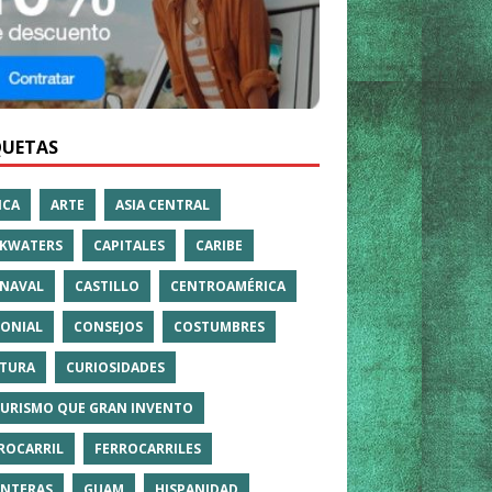
QUETAS
ICA
ARTE
ASIA CENTRAL
KWATERS
CAPITALES
CARIBE
NAVAL
CASTILLO
CENTROAMÉRICA
ONIAL
CONSEJOS
COSTUMBRES
TURA
CURIOSIDADES
TURISMO QUE GRAN INVENTO
ROCARRIL
FERROCARRILES
NTERAS
GUAM
HISPANIDAD