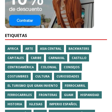
ETIQUETAS
AFRICA
ARTE
ASIA CENTRAL
BACKWATERS
CAPITALES
CARIBE
CARNAVAL
CASTILLO
CENTROAMÉRICA
COLONIAL
CONSEJOS
COSTUMBRES
CULTURA
CURIOSIDADES
EL TURISMO QUE GRAN INVENTO
FERROCARRIL
FERROCARRILES
FRONTERAS
GUAM
HISPANIDAD
HISTORIA
IGLESIAS
IMPERIO ESPAÑOL