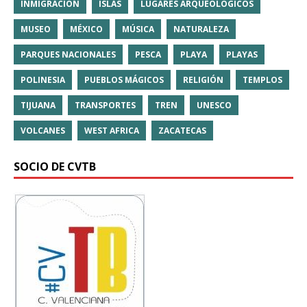
INMIGRACIÓN
ISLAS
LUGARES ARQUEOLÓGICOS
MUSEO
MÉXICO
MÚSICA
NATURALEZA
PARQUES NACIONALES
PESCA
PLAYA
PLAYAS
POLINESIA
PUEBLOS MÁGICOS
RELIGIÓN
TEMPLOS
TIJUANA
TRANSPORTES
TREN
UNESCO
VOLCANES
WEST AFRICA
ZACATECAS
SOCIO DE CVTB