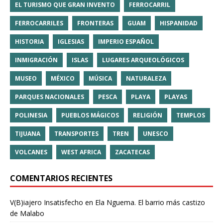
EL TURISMO QUE GRAN INVENTO
FERROCARRIL
FERROCARRILES
FRONTERAS
GUAM
HISPANIDAD
HISTORIA
IGLESIAS
IMPERIO ESPAÑOL
INMIGRACIÓN
ISLAS
LUGARES ARQUEOLÓGICOS
MUSEO
MÉXICO
MÚSICA
NATURALEZA
PARQUES NACIONALES
PESCA
PLAYA
PLAYAS
POLINESIA
PUEBLOS MÁGICOS
RELIGIÓN
TEMPLOS
TIJUANA
TRANSPORTES
TREN
UNESCO
VOLCANES
WEST AFRICA
ZACATECAS
COMENTARIOS RECIENTES
V(B)iajero Insatisfecho
en
Ela Nguema. El barrio más castizo
de Malabo