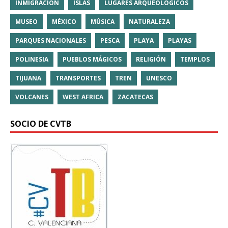
INMIGRACIÓN
ISLAS
LUGARES ARQUEOLÓGICOS
MUSEO
MÉXICO
MÚSICA
NATURALEZA
PARQUES NACIONALES
PESCA
PLAYA
PLAYAS
POLINESIA
PUEBLOS MÁGICOS
RELIGIÓN
TEMPLOS
TIJUANA
TRANSPORTES
TREN
UNESCO
VOLCANES
WEST AFRICA
ZACATECAS
SOCIO DE CVTB