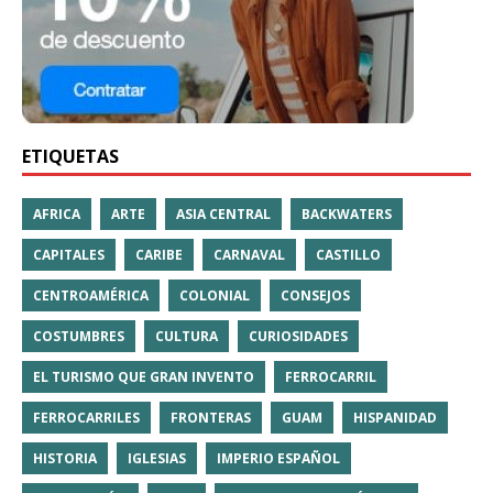
ETIQUETAS
AFRICA
ARTE
ASIA CENTRAL
BACKWATERS
CAPITALES
CARIBE
CARNAVAL
CASTILLO
CENTROAMÉRICA
COLONIAL
CONSEJOS
COSTUMBRES
CULTURA
CURIOSIDADES
EL TURISMO QUE GRAN INVENTO
FERROCARRIL
FERROCARRILES
FRONTERAS
GUAM
HISPANIDAD
HISTORIA
IGLESIAS
IMPERIO ESPAÑOL