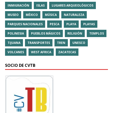
INMIGRACIÓN
ISLAS
LUGARES ARQUEOLÓGICOS
MUSEO
MÉXICO
MÚSICA
NATURALEZA
PARQUES NACIONALES
PESCA
PLAYA
PLAYAS
POLINESIA
PUEBLOS MÁGICOS
RELIGIÓN
TEMPLOS
TIJUANA
TRANSPORTES
TREN
UNESCO
VOLCANES
WEST AFRICA
ZACATECAS
SOCIO DE CVTB