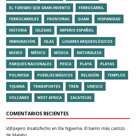
EL TURISMO QUE GRAN INVENTO
FERROCARRIL
FERROCARRILES
FRONTERAS
GUAM
HISPANIDAD
HISTORIA
IGLESIAS
IMPERIO ESPAÑOL
INMIGRACIÓN
ISLAS
LUGARES ARQUEOLÓGICOS
MUSEO
MÉXICO
MÚSICA
NATURALEZA
PARQUES NACIONALES
PESCA
PLAYA
PLAYAS
POLINESIA
PUEBLOS MÁGICOS
RELIGIÓN
TEMPLOS
TIJUANA
TRANSPORTES
TREN
UNESCO
VOLCANES
WEST AFRICA
ZACATECAS
COMENTARIOS RECIENTES
V(B)iajero Insatisfecho
en
Ela Nguema. El barrio más castizo
de Malabo