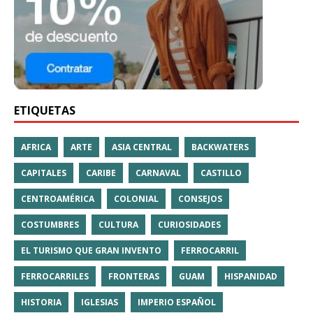
ETIQUETAS
AFRICA
ARTE
ASIA CENTRAL
BACKWATERS
CAPITALES
CARIBE
CARNAVAL
CASTILLO
CENTROAMÉRICA
COLONIAL
CONSEJOS
COSTUMBRES
CULTURA
CURIOSIDADES
EL TURISMO QUE GRAN INVENTO
FERROCARRIL
FERROCARRILES
FRONTERAS
GUAM
HISPANIDAD
HISTORIA
IGLESIAS
IMPERIO ESPAÑOL