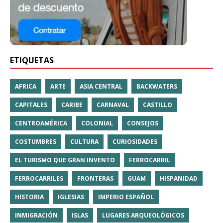
ETIQUETAS
AFRICA
ARTE
ASIA CENTRAL
BACKWATERS
CAPITALES
CARIBE
CARNAVAL
CASTILLO
CENTROAMÉRICA
COLONIAL
CONSEJOS
COSTUMBRES
CULTURA
CURIOSIDADES
EL TURISMO QUE GRAN INVENTO
FERROCARRIL
FERROCARRILES
FRONTERAS
GUAM
HISPANIDAD
HISTORIA
IGLESIAS
IMPERIO ESPAÑOL
INMIGRACIÓN
ISLAS
LUGARES ARQUEOLÓGICOS