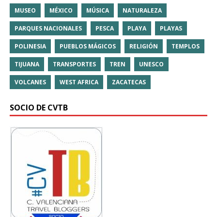
MUSEO
MÉXICO
MÚSICA
NATURALEZA
PARQUES NACIONALES
PESCA
PLAYA
PLAYAS
POLINESIA
PUEBLOS MÁGICOS
RELIGIÓN
TEMPLOS
TIJUANA
TRANSPORTES
TREN
UNESCO
VOLCANES
WEST AFRICA
ZACATECAS
SOCIO DE CVTB