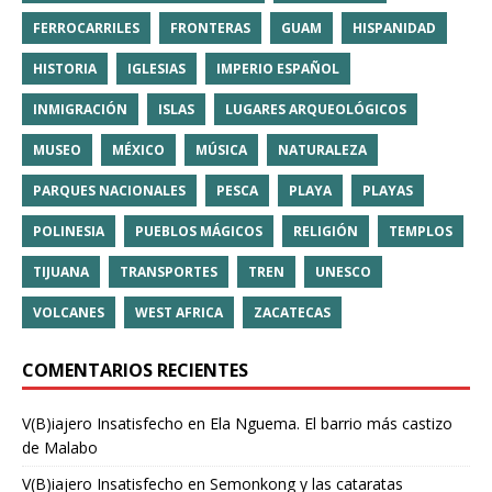
FERROCARRILES
FRONTERAS
GUAM
HISPANIDAD
HISTORIA
IGLESIAS
IMPERIO ESPAÑOL
INMIGRACIÓN
ISLAS
LUGARES ARQUEOLÓGICOS
MUSEO
MÉXICO
MÚSICA
NATURALEZA
PARQUES NACIONALES
PESCA
PLAYA
PLAYAS
POLINESIA
PUEBLOS MÁGICOS
RELIGIÓN
TEMPLOS
TIJUANA
TRANSPORTES
TREN
UNESCO
VOLCANES
WEST AFRICA
ZACATECAS
COMENTARIOS RECIENTES
V(B)iajero Insatisfecho
en
Ela Nguema. El barrio más castizo
de Malabo
V(B)iajero Insatisfecho
en
Semonkong y las cataratas