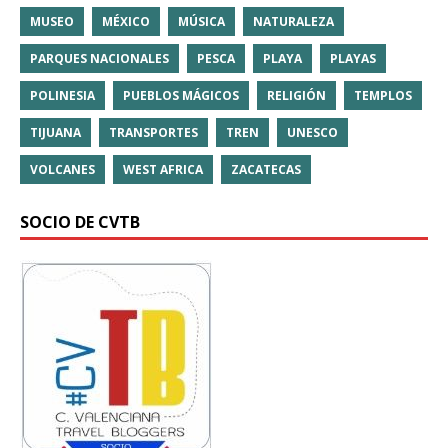
MUSEO
MÉXICO
MÚSICA
NATURALEZA
PARQUES NACIONALES
PESCA
PLAYA
PLAYAS
POLINESIA
PUEBLOS MÁGICOS
RELIGIÓN
TEMPLOS
TIJUANA
TRANSPORTES
TREN
UNESCO
VOLCANES
WEST AFRICA
ZACATECAS
SOCIO DE CVTB