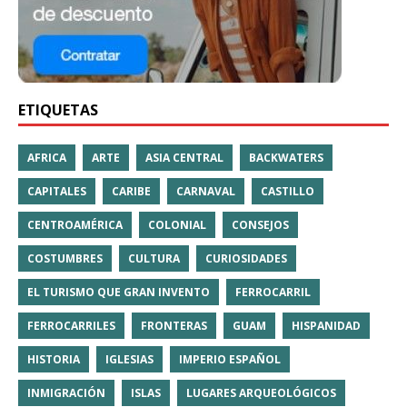
ETIQUETAS
AFRICA
ARTE
ASIA CENTRAL
BACKWATERS
CAPITALES
CARIBE
CARNAVAL
CASTILLO
CENTROAMÉRICA
COLONIAL
CONSEJOS
COSTUMBRES
CULTURA
CURIOSIDADES
EL TURISMO QUE GRAN INVENTO
FERROCARRIL
FERROCARRILES
FRONTERAS
GUAM
HISPANIDAD
HISTORIA
IGLESIAS
IMPERIO ESPAÑOL
INMIGRACIÓN
ISLAS
LUGARES ARQUEOLÓGICOS