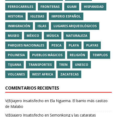
FERROCARRILES
FRONTERAS
GUAM
HISPANIDAD
HISTORIA
IGLESIAS
IMPERIO ESPAÑOL
INMIGRACIÓN
ISLAS
LUGARES ARQUEOLÓGICOS
MUSEO
MÉXICO
MÚSICA
NATURALEZA
PARQUES NACIONALES
PESCA
PLAYA
PLAYAS
POLINESIA
PUEBLOS MÁGICOS
RELIGIÓN
TEMPLOS
TIJUANA
TRANSPORTES
TREN
UNESCO
VOLCANES
WEST AFRICA
ZACATECAS
COMENTARIOS RECIENTES
V(B)iajero Insatisfecho
en
Ela Nguema. El barrio más castizo
de Malabo
V(B)iajero Insatisfecho
en
Semonkong y las cataratas