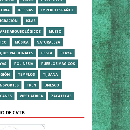
TORIA
IGLESIAS
IMPERIO ESPAÑOL
IGRACIÓN
ISLAS
ARES ARQUEOLÓGICOS
MUSEO
ICO
MÚSICA
NATURALEZA
QUES NACIONALES
PESCA
PLAYA
YAS
POLINESIA
PUEBLOS MÁGICOS
IGIÓN
TEMPLOS
TIJUANA
NSPORTES
TREN
UNESCO
CANES
WEST AFRICA
ZACATECAS
IO DE CVTB