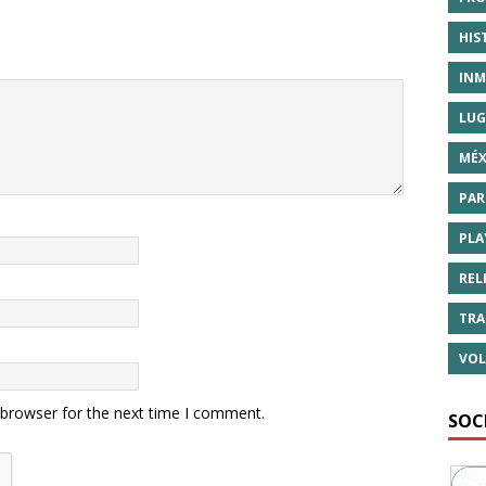
HIS
INM
LUG
MÉX
PAR
PLA
REL
TRA
VOL
 browser for the next time I comment.
SOC