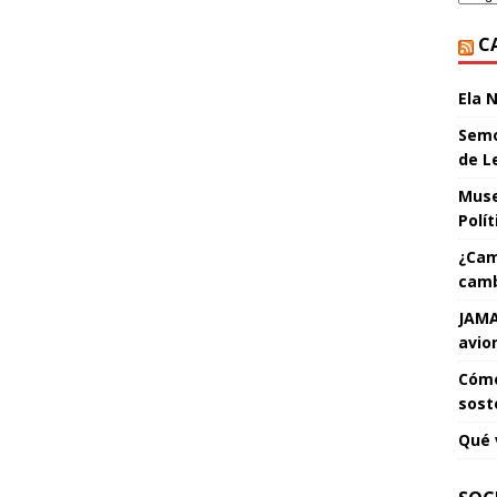
C
Ela 
Semo
de L
Muse
Polí
¿Cam
camb
JAMA
avio
Cómo
sost
Qué 