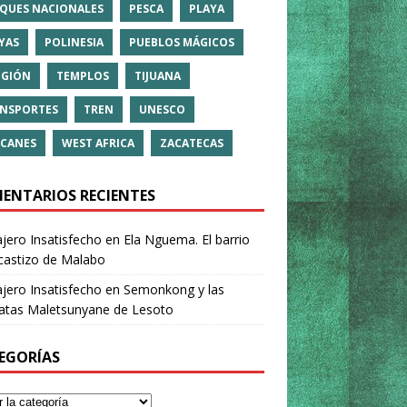
QUES NACIONALES
PESCA
PLAYA
YAS
POLINESIA
PUEBLOS MÁGICOS
IGIÓN
TEMPLOS
TIJUANA
NSPORTES
TREN
UNESCO
CANES
WEST AFRICA
ZACATECAS
ENTARIOS RECIENTES
ajero Insatisfecho
en
Ela Nguema. El barrio
castizo de Malabo
ajero Insatisfecho
en
Semonkong y las
ratas Maletsunyane de Lesoto
EGORÍAS