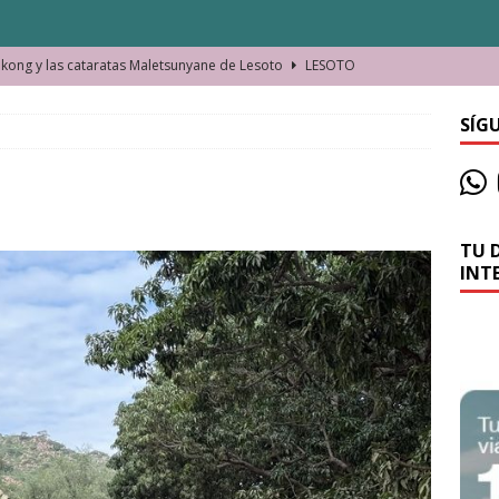
ong y las cataratas Maletsunyane de Lesoto
LESOTO
o de las Víctimas de la Represión Política en Shymkent, Kazajistán
SÍG
bian los lugares que visitamos o cambiamos nosotros?
TU 
La historia de la misteriosa avioneta de la playa
JAMAICA
INT
o moverse en Seychelles de manera sostenible
SEYCHELLES
n Manama. La capital de Baréin
BARÉIN
ma. El barrio más castizo de Malabo
GUINEA ECUATORIAL