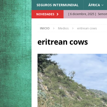
SEGUROS INTERMUNDIAL
ÁFRICA
[ 6 diciembre, 2025 ]
Semonk
NOVEDADES
[ 23 noviembre, 2025 ]
Muse
INICIO
Medios
eritrean cows
KAZAJISTÁN
[ 22 noviembre, 2025 ]
¿Cam
eritrean cows
REFLEXIONES VIAJERAS
[ 9 octubre, 2025 ]
JAMAICA. 
[ 27 septiembre, 2025 ]
Cóm
[ 3 agosto, 2025 ]
Qué ver e
[ 15 marzo, 2026 ]
Ela Ngue