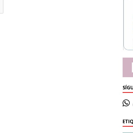
SÍG
ETI