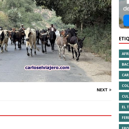
ETI
AFR
BAC
CAR
COL
NEXT
CUL
EL 
FER
FRO