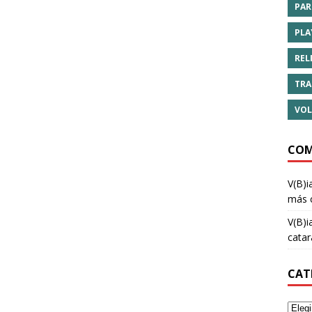
PAR
PLA
REL
TRA
VOL
COM
V(B)i
más 
V(B)i
cata
CAT