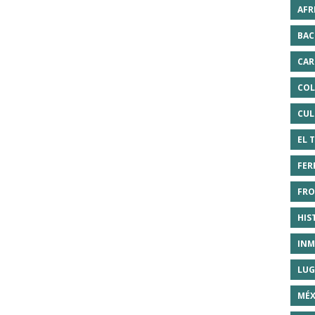
AFR
BAC
CAR
COL
CUL
EL 
FER
FRO
HIS
INM
LUG
MÉX