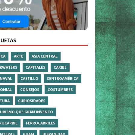
QUETAS
ICA
ARTE
ASIA CENTRAL
KWATERS
CAPITALES
CARIBE
NAVAL
CASTILLO
CENTROAMÉRICA
ONIAL
CONSEJOS
COSTUMBRES
TURA
CURIOSIDADES
TURISMO QUE GRAN INVENTO
ROCARRIL
FERROCARRILES
NTERAS
GUAM
HISPANIDAD