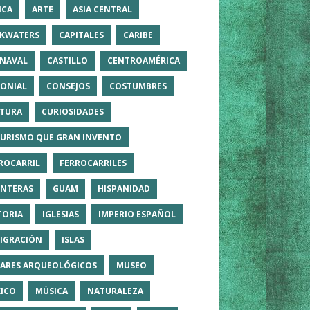
ICA
ARTE
ASIA CENTRAL
KWATERS
CAPITALES
CARIBE
NAVAL
CASTILLO
CENTROAMÉRICA
ONIAL
CONSEJOS
COSTUMBRES
TURA
CURIOSIDADES
TURISMO QUE GRAN INVENTO
ROCARRIL
FERROCARRILES
NTERAS
GUAM
HISPANIDAD
TORIA
IGLESIAS
IMPERIO ESPAÑOL
IGRACIÓN
ISLAS
ARES ARQUEOLÓGICOS
MUSEO
ICO
MÚSICA
NATURALEZA