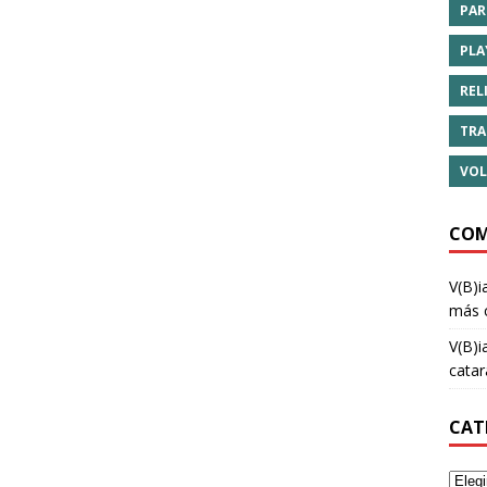
PAR
PLA
REL
TRA
VOL
COM
V(B)i
más 
V(B)i
cata
CAT