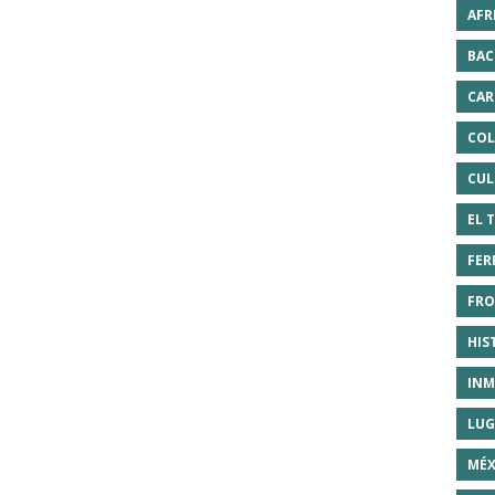
AFR
BAC
CAR
COL
CUL
EL 
FER
FRO
HIS
INM
LUG
MÉX