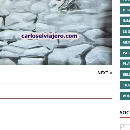
HIS
INM
LUG
MÉX
PAR
PLA
NEXT
REL
TRA
VOL
SOC