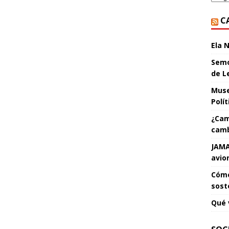
C
Ela 
Semo
de L
Muse
Polí
¿Cam
camb
JAMA
avio
Cómo
sost
Qué 