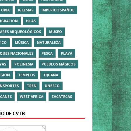
TORIA
IGLESIAS
IMPERIO ESPAÑOL
IGRACIÓN
ISLAS
ARES ARQUEOLÓGICOS
MUSEO
ICO
MÚSICA
NATURALEZA
QUES NACIONALES
PESCA
PLAYA
YAS
POLINESIA
PUEBLOS MÁGICOS
IGIÓN
TEMPLOS
TIJUANA
NSPORTES
TREN
UNESCO
CANES
WEST AFRICA
ZACATECAS
IO DE CVTB