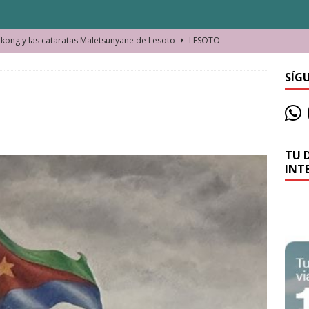
ong y las cataratas Maletsunyane de Lesoto
LESOTO
o de las Víctimas de la Represión Política en Shymkent, Kazajistán
SÍG
bian los lugares que visitamos o cambiamos nosotros?
TU 
La historia de la misteriosa avioneta de la playa
JAMAICA
INT
o moverse en Seychelles de manera sostenible
SEYCHELLES
n Manama. La capital de Baréin
BARÉIN
ma. El barrio más castizo de Malabo
GUINEA ECUATORIAL