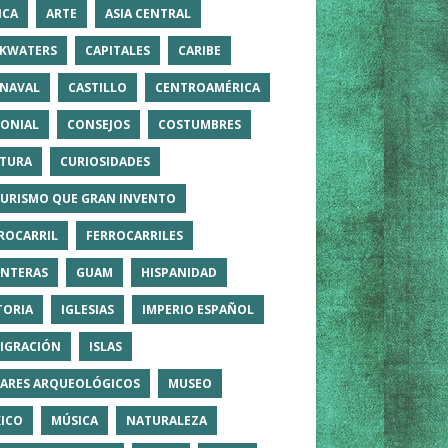
ICA
ARTE
ASIA CENTRAL
KWATERS
CAPITALES
CARIBE
NAVAL
CASTILLO
CENTROAMÉRICA
ONIAL
CONSEJOS
COSTUMBRES
TURA
CURIOSIDADES
TURISMO QUE GRAN INVENTO
ROCARRIL
FERROCARRILES
NTERAS
GUAM
HISPANIDAD
TORIA
IGLESIAS
IMPERIO ESPAÑOL
IGRACIÓN
ISLAS
ARES ARQUEOLÓGICOS
MUSEO
ICO
MÚSICA
NATURALEZA