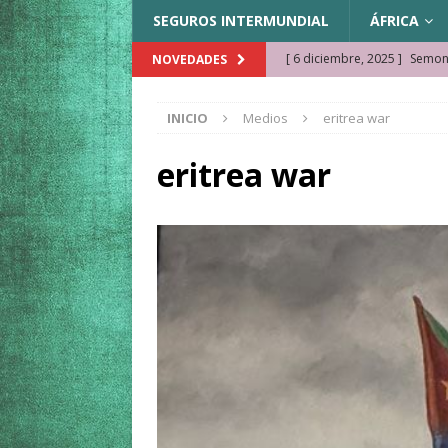
SEGUROS INTERMUNDIAL
ÁFRICA
[ 6 diciembre, 2025 ]
Semonk
NOVEDADES
[ 23 noviembre, 2025 ]
Muse
INICIO
Medios
eritrea war
KAZAJISTÁN
[ 22 noviembre, 2025 ]
¿Cam
eritrea war
REFLEXIONES VIAJERAS
[ 9 octubre, 2025 ]
JAMAICA. 
[ 27 septiembre, 2025 ]
Cóm
[ 3 agosto, 2025 ]
Qué ver e
[ 15 marzo, 2026 ]
Ela Ngue