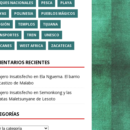
QUES NACIONALES
PESCA
PLAYA
YAS
POLINESIA
PUEBLOS MÁGICOS
IGIÓN
TEMPLOS
TIJUANA
NSPORTES
TREN
UNESCO
CANES
WEST AFRICA
ZACATECAS
ENTARIOS RECIENTES
ajero Insatisfecho
en
Ela Nguema. El barrio
castizo de Malabo
ajero Insatisfecho
en
Semonkong y las
ratas Maletsunyane de Lesoto
EGORÍAS