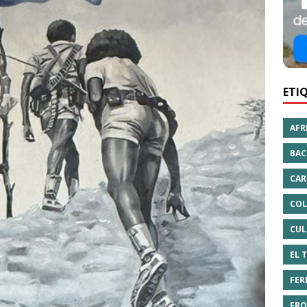
ETI
AFR
BAC
CAR
COL
CUL
EL 
FER
FRO