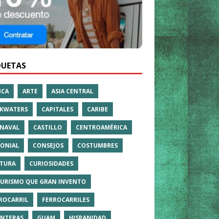
QUETAS
ICA
ARTE
ASIA CENTRAL
KWATERS
CAPITALES
CARIBE
NAVAL
CASTILLO
CENTROAMÉRICA
ONIAL
CONSEJOS
COSTUMBRES
TURA
CURIOSIDADES
TURISMO QUE GRAN INVENTO
ROCARRIL
FERROCARRILES
NTERAS
GUAM
HISPANIDAD