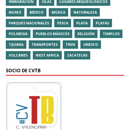
INMIGRACIÓN
ISLAS
LUGARES ARQUEOLÓGICOS
MUSEO
MÉXICO
MÚSICA
NATURALEZA
PARQUES NACIONALES
PESCA
PLAYA
PLAYAS
POLINESIA
PUEBLOS MÁGICOS
RELIGIÓN
TEMPLOS
TIJUANA
TRANSPORTES
TREN
UNESCO
VOLCANES
WEST AFRICA
ZACATECAS
SOCIO DE CVTB