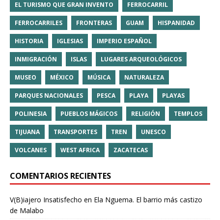
EL TURISMO QUE GRAN INVENTO
FERROCARRIL
FERROCARRILES
FRONTERAS
GUAM
HISPANIDAD
HISTORIA
IGLESIAS
IMPERIO ESPAÑOL
INMIGRACIÓN
ISLAS
LUGARES ARQUEOLÓGICOS
MUSEO
MÉXICO
MÚSICA
NATURALEZA
PARQUES NACIONALES
PESCA
PLAYA
PLAYAS
POLINESIA
PUEBLOS MÁGICOS
RELIGIÓN
TEMPLOS
TIJUANA
TRANSPORTES
TREN
UNESCO
VOLCANES
WEST AFRICA
ZACATECAS
COMENTARIOS RECIENTES
V(B)iajero Insatisfecho
en
Ela Nguema. El barrio más castizo
de Malabo