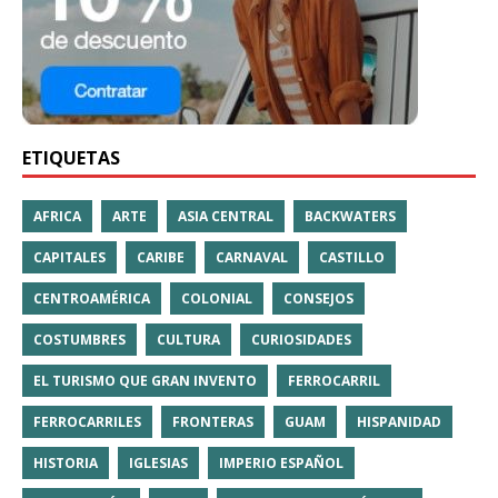
ETIQUETAS
AFRICA
ARTE
ASIA CENTRAL
BACKWATERS
CAPITALES
CARIBE
CARNAVAL
CASTILLO
CENTROAMÉRICA
COLONIAL
CONSEJOS
COSTUMBRES
CULTURA
CURIOSIDADES
EL TURISMO QUE GRAN INVENTO
FERROCARRIL
FERROCARRILES
FRONTERAS
GUAM
HISPANIDAD
HISTORIA
IGLESIAS
IMPERIO ESPAÑOL