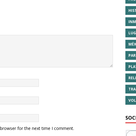
HIS
INM
LUG
MÉX
PAR
PLA
REL
TRA
VOL
SOC
 browser for the next time I comment.