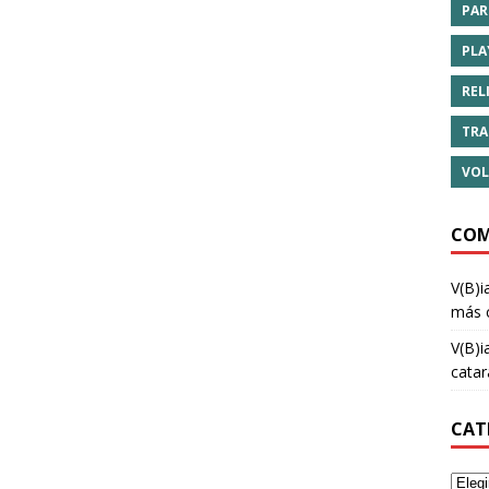
PAR
PLA
REL
TRA
VOL
COM
V(B)i
más 
V(B)i
cata
CAT