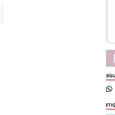
SÍG
ETI