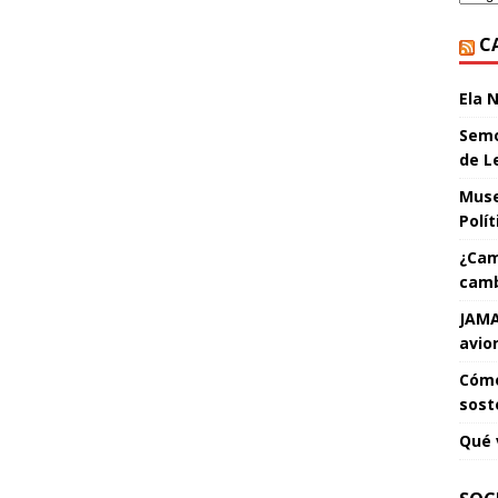
C
Ela 
Semo
de L
Muse
Polí
¿Cam
camb
JAMA
avio
Cómo
sost
Qué 