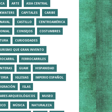
ICA
ARTE
ASIA CENTRAL
KWATERS
CAPITALES
CARIBE
NAVAL
CASTILLO
CENTROAMÉRICA
ONIAL
CONSEJOS
COSTUMBRES
TURA
CURIOSIDADES
TURISMO QUE GRAN INVENTO
ROCARRIL
FERROCARRILES
NTERAS
GUAM
HISPANIDAD
TORIA
IGLESIAS
IMPERIO ESPAÑOL
IGRACIÓN
ISLAS
ARES ARQUEOLÓGICOS
MUSEO
ICO
MÚSICA
NATURALEZA