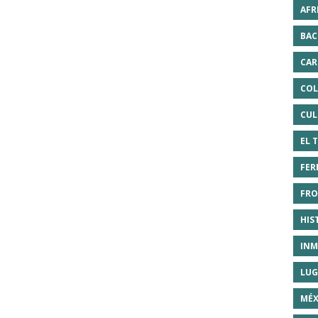
AFR
BAC
CAR
COL
CUL
EL 
FER
FRO
HIS
INM
LUG
MÉX