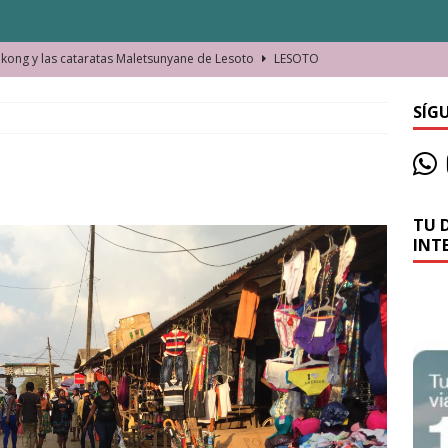
ong y las cataratas Maletsunyane de Lesoto
LESOTO
o de las Víctimas de la Represión Política en Shymkent, Kazajistán
SÍG
bian los lugares que visitamos o cambiamos nosotros?
TU 
La historia de la misteriosa avioneta de la playa
JAMAICA
INT
o moverse en Seychelles de manera sostenible
SEYCHELLES
n Manama. La capital de Baréin
BARÉIN
ma. El barrio más castizo de Malabo
GUINEA ECUATORIAL