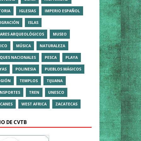
TORIA
IGLESIAS
IMPERIO ESPAÑOL
IGRACIÓN
ISLAS
ARES ARQUEOLÓGICOS
MUSEO
ICO
MÚSICA
NATURALEZA
QUES NACIONALES
PESCA
PLAYA
YAS
POLINESIA
PUEBLOS MÁGICOS
IGIÓN
TEMPLOS
TIJUANA
NSPORTES
TREN
UNESCO
CANES
WEST AFRICA
ZACATECAS
IO DE CVTB