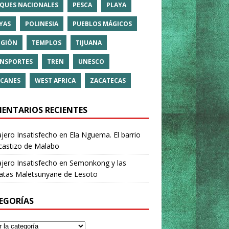
QUES NACIONALES
PESCA
PLAYA
YAS
POLINESIA
PUEBLOS MÁGICOS
IGIÓN
TEMPLOS
TIJUANA
NSPORTES
TREN
UNESCO
CANES
WEST AFRICA
ZACATECAS
ENTARIOS RECIENTES
ajero Insatisfecho
en
Ela Nguema. El barrio
castizo de Malabo
ajero Insatisfecho
en
Semonkong y las
ratas Maletsunyane de Lesoto
EGORÍAS