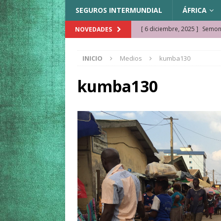
SEGUROS INTERMUNDIAL
ÁFRICA
[ 6 diciembre, 2025 ]
Semonk
NOVEDADES
[ 23 noviembre, 2025 ]
Muse
INICIO
Medios
kumba130
KAZAJISTÁN
[ 22 noviembre, 2025 ]
¿Cam
kumba130
REFLEXIONES VIAJERAS
[ 9 octubre, 2025 ]
JAMAICA. 
[ 27 septiembre, 2025 ]
Cóm
[ 3 agosto, 2025 ]
Qué ver e
[ 15 marzo, 2026 ]
Ela Ngue