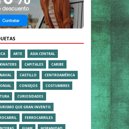
QUETAS
ICA
ARTE
ASIA CENTRAL
KWATERS
CAPITALES
CARIBE
NAVAL
CASTILLO
CENTROAMÉRICA
ONIAL
CONSEJOS
COSTUMBRES
TURA
CURIOSIDADES
TURISMO QUE GRAN INVENTO
ROCARRIL
FERROCARRILES
NTERAS
GUAM
HISPANIDAD