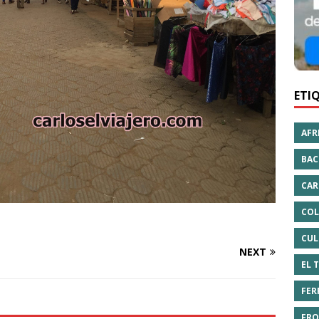
ETI
AFR
BAC
CAR
COL
CUL
NEXT
EL 
FER
FRO