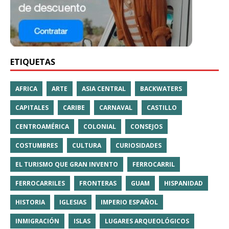
ETIQUETAS
AFRICA
ARTE
ASIA CENTRAL
BACKWATERS
CAPITALES
CARIBE
CARNAVAL
CASTILLO
CENTROAMÉRICA
COLONIAL
CONSEJOS
COSTUMBRES
CULTURA
CURIOSIDADES
EL TURISMO QUE GRAN INVENTO
FERROCARRIL
FERROCARRILES
FRONTERAS
GUAM
HISPANIDAD
HISTORIA
IGLESIAS
IMPERIO ESPAÑOL
INMIGRACIÓN
ISLAS
LUGARES ARQUEOLÓGICOS