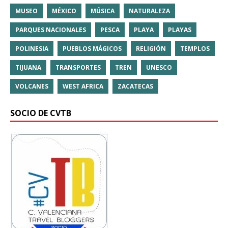
MUSEO
MÉXICO
MÚSICA
NATURALEZA
PARQUES NACIONALES
PESCA
PLAYA
PLAYAS
POLINESIA
PUEBLOS MÁGICOS
RELIGIÓN
TEMPLOS
TIJUANA
TRANSPORTES
TREN
UNESCO
VOLCANES
WEST AFRICA
ZACATECAS
SOCIO DE CVTB