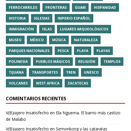
FERROCARRILES
FRONTERAS
GUAM
HISPANIDAD
HISTORIA
IGLESIAS
IMPERIO ESPAÑOL
INMIGRACIÓN
ISLAS
LUGARES ARQUEOLÓGICOS
MUSEO
MÉXICO
MÚSICA
NATURALEZA
PARQUES NACIONALES
PESCA
PLAYA
PLAYAS
POLINESIA
PUEBLOS MÁGICOS
RELIGIÓN
TEMPLOS
TIJUANA
TRANSPORTES
TREN
UNESCO
VOLCANES
WEST AFRICA
ZACATECAS
COMENTARIOS RECIENTES
V(B)iajero Insatisfecho
en
Ela Nguema. El barrio más castizo
de Malabo
V(B)iajero Insatisfecho
en
Semonkong y las cataratas