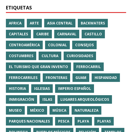
ETIQUETAS
AFRICA
ARTE
ASIA CENTRAL
BACKWATERS
CAPITALES
CARIBE
CARNAVAL
CASTILLO
CENTROAMÉRICA
COLONIAL
CONSEJOS
COSTUMBRES
CULTURA
CURIOSIDADES
EL TURISMO QUE GRAN INVENTO
FERROCARRIL
FERROCARRILES
FRONTERAS
GUAM
HISPANIDAD
HISTORIA
IGLESIAS
IMPERIO ESPAÑOL
INMIGRACIÓN
ISLAS
LUGARES ARQUEOLÓGICOS
MUSEO
MÉXICO
MÚSICA
NATURALEZA
PARQUES NACIONALES
PESCA
PLAYA
PLAYAS