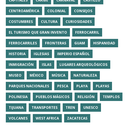
CAPITALES
CARIBE
CARNAVAL
CASTILLO
CENTROAMÉRICA
COLONIAL
CONSEJOS
COSTUMBRES
CULTURA
CURIOSIDADES
EL TURISMO QUE GRAN INVENTO
FERROCARRIL
FERROCARRILES
FRONTERAS
GUAM
HISPANIDAD
HISTORIA
IGLESIAS
IMPERIO ESPAÑOL
INMIGRACIÓN
ISLAS
LUGARES ARQUEOLÓGICOS
MUSEO
MÉXICO
MÚSICA
NATURALEZA
PARQUES NACIONALES
PESCA
PLAYA
PLAYAS
POLINESIA
PUEBLOS MÁGICOS
RELIGIÓN
TEMPLOS
TIJUANA
TRANSPORTES
TREN
UNESCO
VOLCANES
WEST AFRICA
ZACATECAS