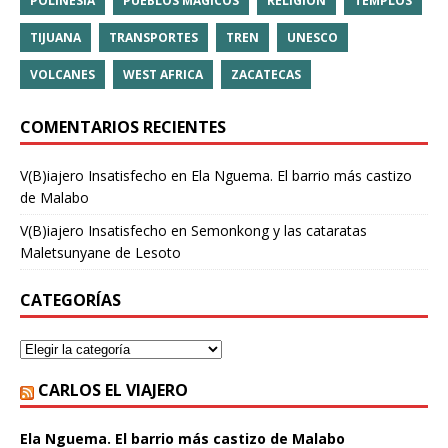
POLINESIA
PUEBLOS MÁGICOS
RELIGIÓN
TEMPLOS
TIJUANA
TRANSPORTES
TREN
UNESCO
VOLCANES
WEST AFRICA
ZACATECAS
COMENTARIOS RECIENTES
V(B)iajero Insatisfecho
en
Ela Nguema. El barrio más castizo
de Malabo
V(B)iajero Insatisfecho
en
Semonkong y las cataratas
Maletsunyane de Lesoto
CATEGORÍAS
CARLOS EL VIAJERO
Ela Nguema. El barrio más castizo de Malabo