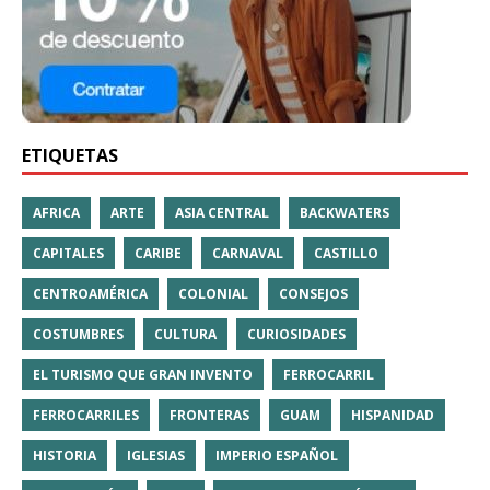
ETIQUETAS
AFRICA
ARTE
ASIA CENTRAL
BACKWATERS
CAPITALES
CARIBE
CARNAVAL
CASTILLO
CENTROAMÉRICA
COLONIAL
CONSEJOS
COSTUMBRES
CULTURA
CURIOSIDADES
EL TURISMO QUE GRAN INVENTO
FERROCARRIL
FERROCARRILES
FRONTERAS
GUAM
HISPANIDAD
HISTORIA
IGLESIAS
IMPERIO ESPAÑOL