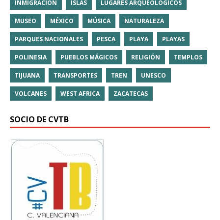
INMIGRACIÓN
ISLAS
LUGARES ARQUEOLÓGICOS
MUSEO
MÉXICO
MÚSICA
NATURALEZA
PARQUES NACIONALES
PESCA
PLAYA
PLAYAS
POLINESIA
PUEBLOS MÁGICOS
RELIGIÓN
TEMPLOS
TIJUANA
TRANSPORTES
TREN
UNESCO
VOLCANES
WEST AFRICA
ZACATECAS
SOCIO DE CVTB