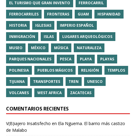
EL TURISMO QUE GRAN INVENTO
FERROCARRIL
FERROCARRILES
FRONTERAS
GUAM
HISPANIDAD
HISTORIA
IGLESIAS
IMPERIO ESPAÑOL
INMIGRACIÓN
ISLAS
LUGARES ARQUEOLÓGICOS
MUSEO
MÉXICO
MÚSICA
NATURALEZA
PARQUES NACIONALES
PESCA
PLAYA
PLAYAS
POLINESIA
PUEBLOS MÁGICOS
RELIGIÓN
TEMPLOS
TIJUANA
TRANSPORTES
TREN
UNESCO
VOLCANES
WEST AFRICA
ZACATECAS
COMENTARIOS RECIENTES
V(B)iajero Insatisfecho
en
Ela Nguema. El barrio más castizo
de Malabo