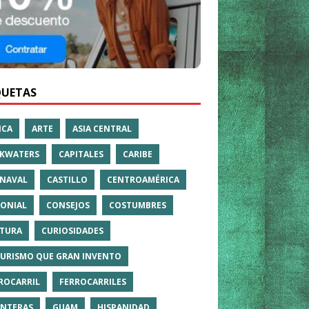
QUETAS
ICA
ARTE
ASIA CENTRAL
KWATERS
CAPITALES
CARIBE
NAVAL
CASTILLO
CENTROAMÉRICA
ONIAL
CONSEJOS
COSTUMBRES
TURA
CURIOSIDADES
TURISMO QUE GRAN INVENTO
ROCARRIL
FERROCARRILES
NTERAS
GUAM
HISPANIDAD