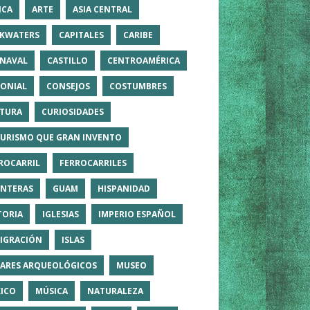
ICA
ARTE
ASIA CENTRAL
KWATERS
CAPITALES
CARIBE
NAVAL
CASTILLO
CENTROAMÉRICA
ONIAL
CONSEJOS
COSTUMBRES
TURA
CURIOSIDADES
TURISMO QUE GRAN INVENTO
ROCARRIL
FERROCARRILES
NTERAS
GUAM
HISPANIDAD
TORIA
IGLESIAS
IMPERIO ESPAÑOL
IGRACIÓN
ISLAS
ARES ARQUEOLÓGICOS
MUSEO
ICO
MÚSICA
NATURALEZA