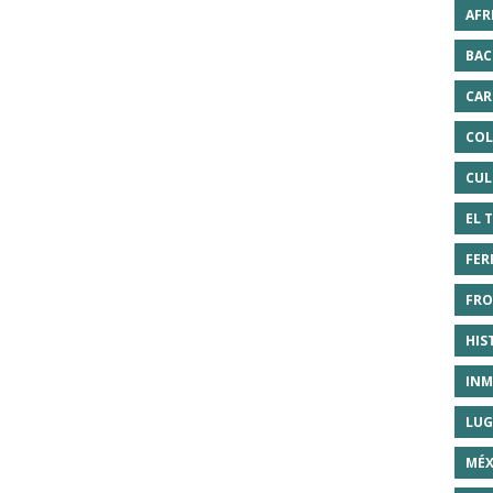
AFR
BAC
CAR
COL
CUL
EL 
FER
FRO
HIS
INM
LUG
MÉX