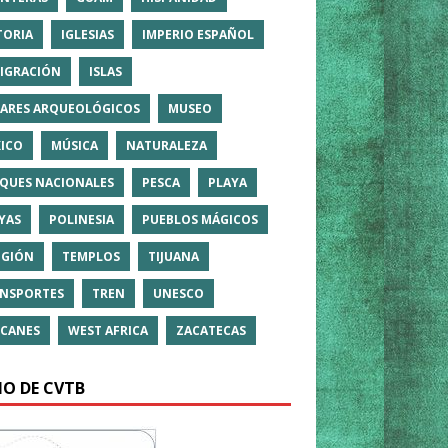
TORIA
IGLESIAS
IMPERIO ESPAÑOL
IGRACIÓN
ISLAS
ARES ARQUEOLÓGICOS
MUSEO
ICO
MÚSICA
NATURALEZA
QUES NACIONALES
PESCA
PLAYA
YAS
POLINESIA
PUEBLOS MÁGICOS
IGIÓN
TEMPLOS
TIJUANA
NSPORTES
TREN
UNESCO
CANES
WEST AFRICA
ZACATECAS
IO DE CVTB