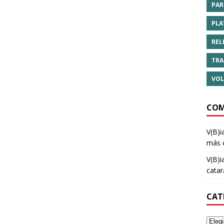
PAR
PLA
REL
TRA
VOL
COM
V(B)i
más 
V(B)i
cata
CAT