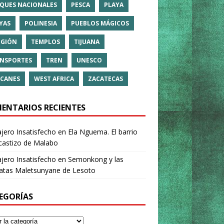
QUES NACIONALES
PESCA
PLAYA
YAS
POLINESIA
PUEBLOS MÁGICOS
IGIÓN
TEMPLOS
TIJUANA
NSPORTES
TREN
UNESCO
CANES
WEST AFRICA
ZACATECAS
ENTARIOS RECIENTES
ajero Insatisfecho
en
Ela Nguema. El barrio
castizo de Malabo
ajero Insatisfecho
en
Semonkong y las
ratas Maletsunyane de Lesoto
EGORÍAS