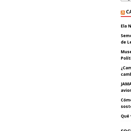
C
Ela 
Semo
de L
Muse
Polí
¿Cam
camb
JAMA
avio
Cómo
sost
Qué 