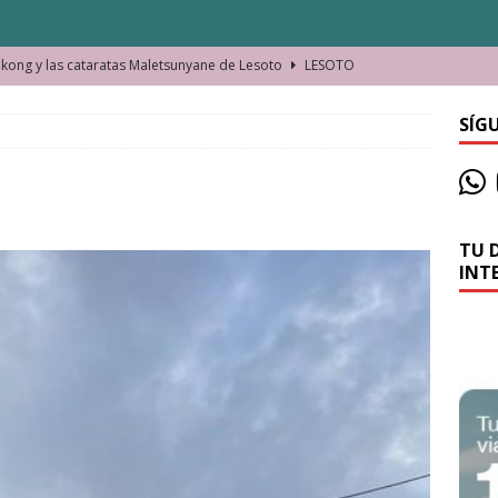
ong y las cataratas Maletsunyane de Lesoto
LESOTO
o de las Víctimas de la Represión Política en Shymkent, Kazajistán
SÍG
bian los lugares que visitamos o cambiamos nosotros?
TU 
La historia de la misteriosa avioneta de la playa
JAMAICA
INT
o moverse en Seychelles de manera sostenible
SEYCHELLES
n Manama. La capital de Baréin
BARÉIN
ma. El barrio más castizo de Malabo
GUINEA ECUATORIAL