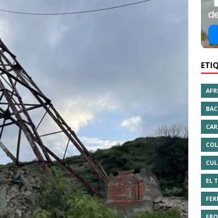
ETI
AFR
BAC
CAR
COL
CUL
EL 
FER
FRO