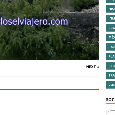
HIS
INM
LUG
MÉX
PAR
PLA
REL
NEXT
TRA
VOL
SOC