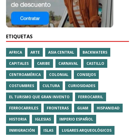
ETIQUETAS
AFRICA
ARTE
ASIA CENTRAL
BACKWATERS
CAPITALES
CARIBE
CARNAVAL
CASTILLO
CENTROAMÉRICA
COLONIAL
CONSEJOS
COSTUMBRES
CULTURA
CURIOSIDADES
EL TURISMO QUE GRAN INVENTO
FERROCARRIL
FERROCARRILES
FRONTERAS
GUAM
HISPANIDAD
HISTORIA
IGLESIAS
IMPERIO ESPAÑOL
INMIGRACIÓN
ISLAS
LUGARES ARQUEOLÓGICOS