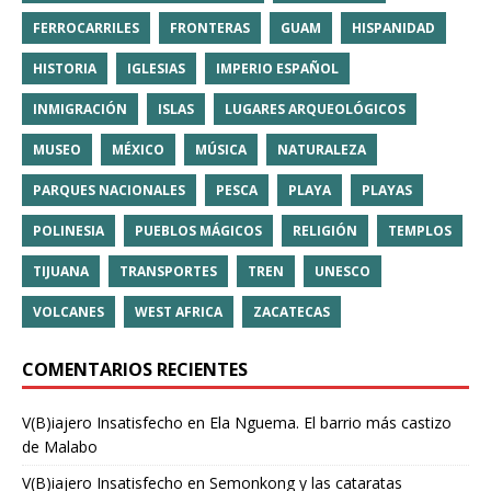
FERROCARRILES
FRONTERAS
GUAM
HISPANIDAD
HISTORIA
IGLESIAS
IMPERIO ESPAÑOL
INMIGRACIÓN
ISLAS
LUGARES ARQUEOLÓGICOS
MUSEO
MÉXICO
MÚSICA
NATURALEZA
PARQUES NACIONALES
PESCA
PLAYA
PLAYAS
POLINESIA
PUEBLOS MÁGICOS
RELIGIÓN
TEMPLOS
TIJUANA
TRANSPORTES
TREN
UNESCO
VOLCANES
WEST AFRICA
ZACATECAS
COMENTARIOS RECIENTES
V(B)iajero Insatisfecho
en
Ela Nguema. El barrio más castizo
de Malabo
V(B)iajero Insatisfecho
en
Semonkong y las cataratas