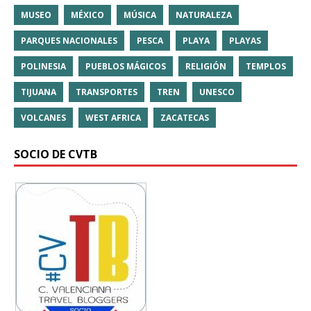
MUSEO
MÉXICO
MÚSICA
NATURALEZA
PARQUES NACIONALES
PESCA
PLAYA
PLAYAS
POLINESIA
PUEBLOS MÁGICOS
RELIGIÓN
TEMPLOS
TIJUANA
TRANSPORTES
TREN
UNESCO
VOLCANES
WEST AFRICA
ZACATECAS
SOCIO DE CVTB