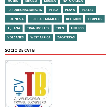
MUSEO
MÉXICO
MÚSICA
NATURALEZA
PARQUES NACIONALES
PESCA
PLAYA
PLAYAS
POLINESIA
PUEBLOS MÁGICOS
RELIGIÓN
TEMPLOS
TIJUANA
TRANSPORTES
TREN
UNESCO
VOLCANES
WEST AFRICA
ZACATECAS
SOCIO DE CVTB