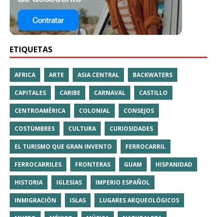
ETIQUETAS
AFRICA
ARTE
ASIA CENTRAL
BACKWATERS
CAPITALES
CARIBE
CARNAVAL
CASTILLO
CENTROAMÉRICA
COLONIAL
CONSEJOS
COSTUMBRES
CULTURA
CURIOSIDADES
EL TURISMO QUE GRAN INVENTO
FERROCARRIL
FERROCARRILES
FRONTERAS
GUAM
HISPANIDAD
HISTORIA
IGLESIAS
IMPERIO ESPAÑOL
INMIGRACIÓN
ISLAS
LUGARES ARQUEOLÓGICOS