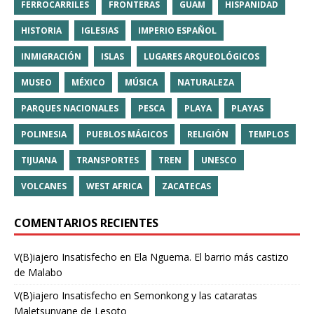
FERROCARRILES
FRONTERAS
GUAM
HISPANIDAD
HISTORIA
IGLESIAS
IMPERIO ESPAÑOL
INMIGRACIÓN
ISLAS
LUGARES ARQUEOLÓGICOS
MUSEO
MÉXICO
MÚSICA
NATURALEZA
PARQUES NACIONALES
PESCA
PLAYA
PLAYAS
POLINESIA
PUEBLOS MÁGICOS
RELIGIÓN
TEMPLOS
TIJUANA
TRANSPORTES
TREN
UNESCO
VOLCANES
WEST AFRICA
ZACATECAS
COMENTARIOS RECIENTES
V(B)iajero Insatisfecho
en
Ela Nguema. El barrio más castizo
de Malabo
V(B)iajero Insatisfecho
en
Semonkong y las cataratas
Maletsunyane de Lesoto