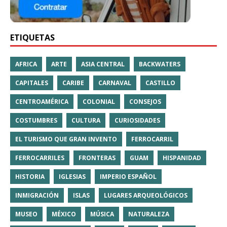
ETIQUETAS
AFRICA
ARTE
ASIA CENTRAL
BACKWATERS
CAPITALES
CARIBE
CARNAVAL
CASTILLO
CENTROAMÉRICA
COLONIAL
CONSEJOS
COSTUMBRES
CULTURA
CURIOSIDADES
EL TURISMO QUE GRAN INVENTO
FERROCARRIL
FERROCARRILES
FRONTERAS
GUAM
HISPANIDAD
HISTORIA
IGLESIAS
IMPERIO ESPAÑOL
INMIGRACIÓN
ISLAS
LUGARES ARQUEOLÓGICOS
MUSEO
MÉXICO
MÚSICA
NATURALEZA