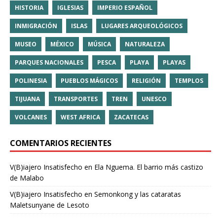
HISTORIA
IGLESIAS
IMPERIO ESPAÑOL
INMIGRACIÓN
ISLAS
LUGARES ARQUEOLÓGICOS
MUSEO
MÉXICO
MÚSICA
NATURALEZA
PARQUES NACIONALES
PESCA
PLAYA
PLAYAS
POLINESIA
PUEBLOS MÁGICOS
RELIGIÓN
TEMPLOS
TIJUANA
TRANSPORTES
TREN
UNESCO
VOLCANES
WEST AFRICA
ZACATECAS
COMENTARIOS RECIENTES
V(B)iajero Insatisfecho
en
Ela Nguema. El barrio más castizo
de Malabo
V(B)iajero Insatisfecho
en
Semonkong y las cataratas
Maletsunyane de Lesoto