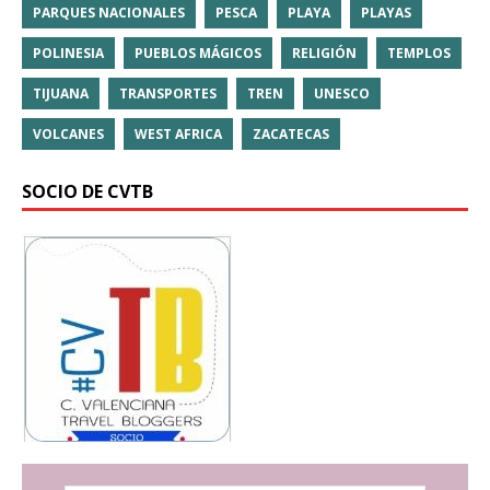
PARQUES NACIONALES
PESCA
PLAYA
PLAYAS
POLINESIA
PUEBLOS MÁGICOS
RELIGIÓN
TEMPLOS
TIJUANA
TRANSPORTES
TREN
UNESCO
VOLCANES
WEST AFRICA
ZACATECAS
SOCIO DE CVTB