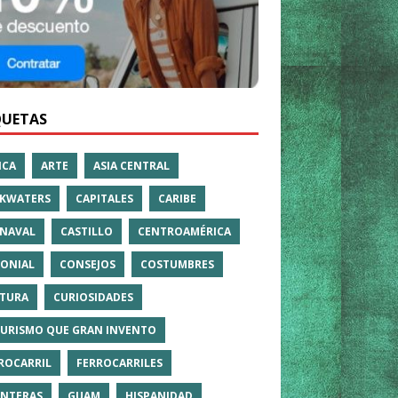
QUETAS
ICA
ARTE
ASIA CENTRAL
KWATERS
CAPITALES
CARIBE
NAVAL
CASTILLO
CENTROAMÉRICA
ONIAL
CONSEJOS
COSTUMBRES
TURA
CURIOSIDADES
TURISMO QUE GRAN INVENTO
ROCARRIL
FERROCARRILES
NTERAS
GUAM
HISPANIDAD