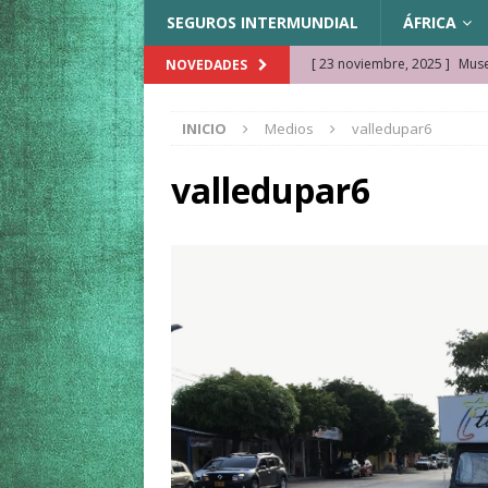
SEGUROS INTERMUNDIAL
ÁFRICA
[ 23 noviembre, 2025 ]
Muse
NOVEDADES
KAZAJISTÁN
INICIO
Medios
valledupar6
[ 22 noviembre, 2025 ]
¿Cam
REFLEXIONES VIAJERAS
valledupar6
[ 9 octubre, 2025 ]
JAMAICA. 
[ 27 septiembre, 2025 ]
Cóm
[ 3 agosto, 2025 ]
Qué ver e
[ 15 marzo, 2026 ]
Ela Ngue
[ 6 diciembre, 2025 ]
Semonk