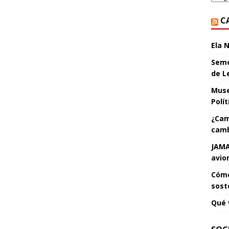
C
Ela 
Semo
de L
Muse
Polí
¿Cam
camb
JAMA
avio
Cómo
sost
Qué 