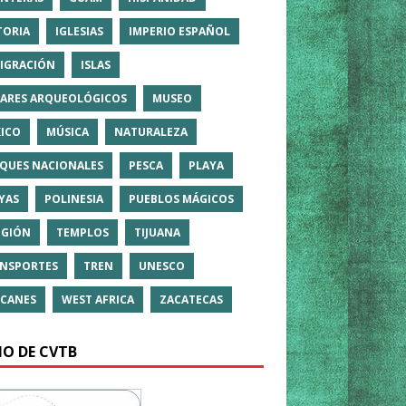
TORIA
IGLESIAS
IMPERIO ESPAÑOL
IGRACIÓN
ISLAS
ARES ARQUEOLÓGICOS
MUSEO
ICO
MÚSICA
NATURALEZA
QUES NACIONALES
PESCA
PLAYA
YAS
POLINESIA
PUEBLOS MÁGICOS
IGIÓN
TEMPLOS
TIJUANA
NSPORTES
TREN
UNESCO
CANES
WEST AFRICA
ZACATECAS
IO DE CVTB