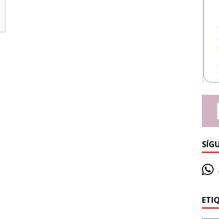
SÍG
ETI