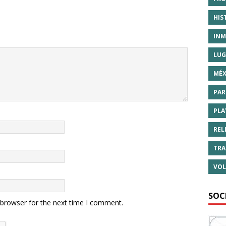
HIS
INM
LUG
MÉX
PAR
PLA
REL
TRA
VOL
SOC
 browser for the next time I comment.