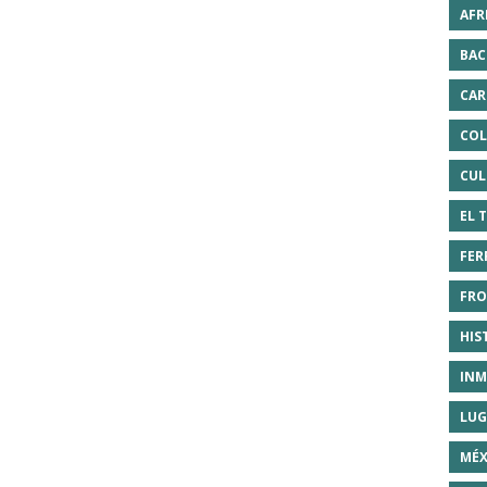
AFR
BAC
CAR
COL
CUL
EL 
FER
FRO
HIS
INM
LUG
MÉX