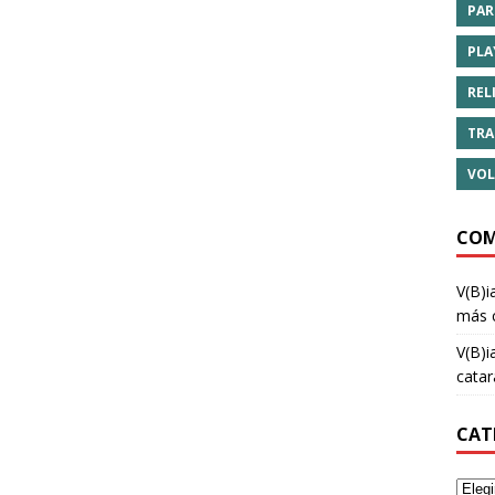
PAR
PLA
REL
TRA
VOL
COM
V(B)i
más 
V(B)i
cata
CAT