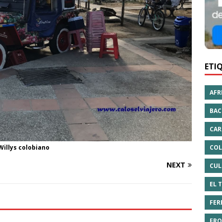
ETI
AFR
BAC
CAR
COL
Willys colobiano
NEXT
CUL
EL 
FER
FRO