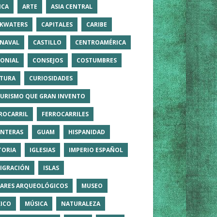
ICA
ARTE
ASIA CENTRAL
KWATERS
CAPITALES
CARIBE
NAVAL
CASTILLO
CENTROAMÉRICA
ONIAL
CONSEJOS
COSTUMBRES
TURA
CURIOSIDADES
TURISMO QUE GRAN INVENTO
ROCARRIL
FERROCARRILES
NTERAS
GUAM
HISPANIDAD
TORIA
IGLESIAS
IMPERIO ESPAÑOL
IGRACIÓN
ISLAS
ARES ARQUEOLÓGICOS
MUSEO
ICO
MÚSICA
NATURALEZA