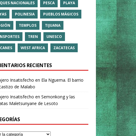
QUES NACIONALES
PESCA
PLAYA
YAS
POLINESIA
PUEBLOS MÁGICOS
IGIÓN
TEMPLOS
TIJUANA
NSPORTES
TREN
UNESCO
CANES
WEST AFRICA
ZACATECAS
ENTARIOS RECIENTES
ajero Insatisfecho
en
Ela Nguema. El barrio
castizo de Malabo
ajero Insatisfecho
en
Semonkong y las
ratas Maletsunyane de Lesoto
EGORÍAS