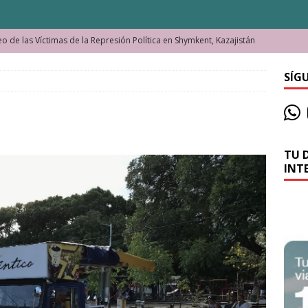
o de las Víctimas de la Represión Política en Shymkent, Kazajistán
SÍG
bian los lugares que visitamos o cambiamos nosotros?
La historia de la misteriosa avioneta de la playa
JAMAICA
TU 
o moverse en Seychelles de manera sostenible
SEYCHELLES
INT
n Manama. La capital de Baréin
BARÉIN
ma. El barrio más castizo de Malabo
GUINEA ECUATORIAL
ong y las cataratas Maletsunyane de Lesoto
LESOTO