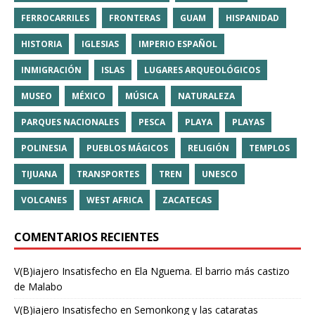
FERROCARRILES
FRONTERAS
GUAM
HISPANIDAD
HISTORIA
IGLESIAS
IMPERIO ESPAÑOL
INMIGRACIÓN
ISLAS
LUGARES ARQUEOLÓGICOS
MUSEO
MÉXICO
MÚSICA
NATURALEZA
PARQUES NACIONALES
PESCA
PLAYA
PLAYAS
POLINESIA
PUEBLOS MÁGICOS
RELIGIÓN
TEMPLOS
TIJUANA
TRANSPORTES
TREN
UNESCO
VOLCANES
WEST AFRICA
ZACATECAS
COMENTARIOS RECIENTES
V(B)iajero Insatisfecho
en
Ela Nguema. El barrio más castizo
de Malabo
V(B)iajero Insatisfecho
en
Semonkong y las cataratas