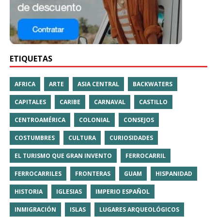
ETIQUETAS
AFRICA
ARTE
ASIA CENTRAL
BACKWATERS
CAPITALES
CARIBE
CARNAVAL
CASTILLO
CENTROAMÉRICA
COLONIAL
CONSEJOS
COSTUMBRES
CULTURA
CURIOSIDADES
EL TURISMO QUE GRAN INVENTO
FERROCARRIL
FERROCARRILES
FRONTERAS
GUAM
HISPANIDAD
HISTORIA
IGLESIAS
IMPERIO ESPAÑOL
INMIGRACIÓN
ISLAS
LUGARES ARQUEOLÓGICOS