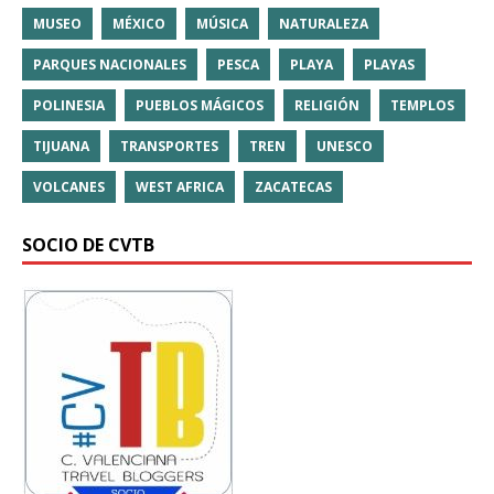
MUSEO
MÉXICO
MÚSICA
NATURALEZA
PARQUES NACIONALES
PESCA
PLAYA
PLAYAS
POLINESIA
PUEBLOS MÁGICOS
RELIGIÓN
TEMPLOS
TIJUANA
TRANSPORTES
TREN
UNESCO
VOLCANES
WEST AFRICA
ZACATECAS
SOCIO DE CVTB