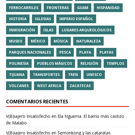
FERROCARRILES
FRONTERAS
GUAM
HISPANIDAD
HISTORIA
IGLESIAS
IMPERIO ESPAÑOL
INMIGRACIÓN
ISLAS
LUGARES ARQUEOLÓGICOS
MUSEO
MÉXICO
MÚSICA
NATURALEZA
PARQUES NACIONALES
PESCA
PLAYA
PLAYAS
POLINESIA
PUEBLOS MÁGICOS
RELIGIÓN
TEMPLOS
TIJUANA
TRANSPORTES
TREN
UNESCO
VOLCANES
WEST AFRICA
ZACATECAS
COMENTARIOS RECIENTES
V(B)iajero Insatisfecho
en
Ela Nguema. El barrio más castizo
de Malabo
V(B)iajero Insatisfecho
en
Semonkong y las cataratas