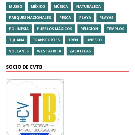
MUSEO
MÉXICO
MÚSICA
NATURALEZA
PARQUES NACIONALES
PESCA
PLAYA
PLAYAS
POLINESIA
PUEBLOS MÁGICOS
RELIGIÓN
TEMPLOS
TIJUANA
TRANSPORTES
TREN
UNESCO
VOLCANES
WEST AFRICA
ZACATECAS
SOCIO DE CVTB