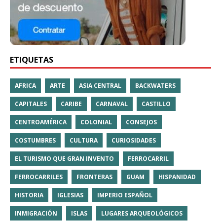
ETIQUETAS
AFRICA
ARTE
ASIA CENTRAL
BACKWATERS
CAPITALES
CARIBE
CARNAVAL
CASTILLO
CENTROAMÉRICA
COLONIAL
CONSEJOS
COSTUMBRES
CULTURA
CURIOSIDADES
EL TURISMO QUE GRAN INVENTO
FERROCARRIL
FERROCARRILES
FRONTERAS
GUAM
HISPANIDAD
HISTORIA
IGLESIAS
IMPERIO ESPAÑOL
INMIGRACIÓN
ISLAS
LUGARES ARQUEOLÓGICOS