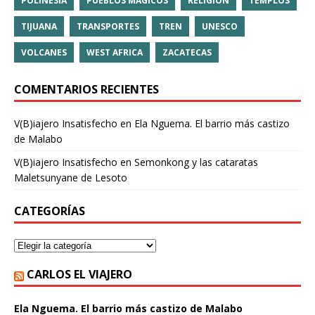
POLINESIA
PUEBLOS MÁGICOS
RELIGIÓN
TEMPLOS
TIJUANA
TRANSPORTES
TREN
UNESCO
VOLCANES
WEST AFRICA
ZACATECAS
COMENTARIOS RECIENTES
V(B)iajero Insatisfecho
en
Ela Nguema. El barrio más castizo
de Malabo
V(B)iajero Insatisfecho
en
Semonkong y las cataratas
Maletsunyane de Lesoto
CATEGORÍAS
CARLOS EL VIAJERO
Ela Nguema. El barrio más castizo de Malabo