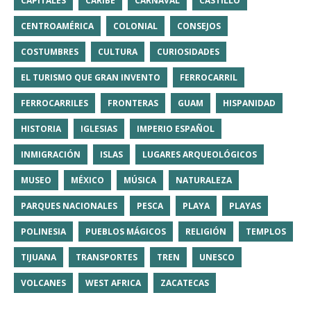
CAPITALES
CARIBE
CARNAVAL
CASTILLO
CENTROAMÉRICA
COLONIAL
CONSEJOS
COSTUMBRES
CULTURA
CURIOSIDADES
EL TURISMO QUE GRAN INVENTO
FERROCARRIL
FERROCARRILES
FRONTERAS
GUAM
HISPANIDAD
HISTORIA
IGLESIAS
IMPERIO ESPAÑOL
INMIGRACIÓN
ISLAS
LUGARES ARQUEOLÓGICOS
MUSEO
MÉXICO
MÚSICA
NATURALEZA
PARQUES NACIONALES
PESCA
PLAYA
PLAYAS
POLINESIA
PUEBLOS MÁGICOS
RELIGIÓN
TEMPLOS
TIJUANA
TRANSPORTES
TREN
UNESCO
VOLCANES
WEST AFRICA
ZACATECAS