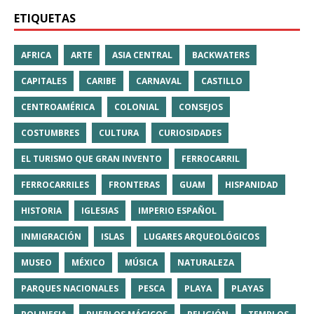
ETIQUETAS
AFRICA
ARTE
ASIA CENTRAL
BACKWATERS
CAPITALES
CARIBE
CARNAVAL
CASTILLO
CENTROAMÉRICA
COLONIAL
CONSEJOS
COSTUMBRES
CULTURA
CURIOSIDADES
EL TURISMO QUE GRAN INVENTO
FERROCARRIL
FERROCARRILES
FRONTERAS
GUAM
HISPANIDAD
HISTORIA
IGLESIAS
IMPERIO ESPAÑOL
INMIGRACIÓN
ISLAS
LUGARES ARQUEOLÓGICOS
MUSEO
MÉXICO
MÚSICA
NATURALEZA
PARQUES NACIONALES
PESCA
PLAYA
PLAYAS