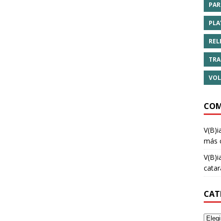
PAR
PLA
REL
TRA
VOL
COM
V(B)i
más 
V(B)i
cata
CAT