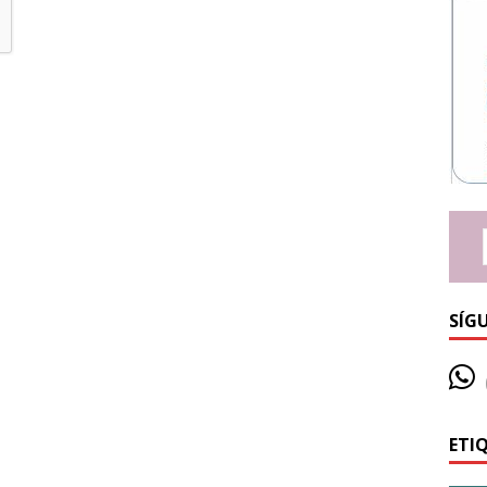
SÍG
ETI