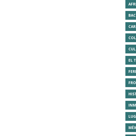
AFR
BAC
CAR
COL
CUL
EL 
FER
FRO
HIS
INM
LUG
MÉX