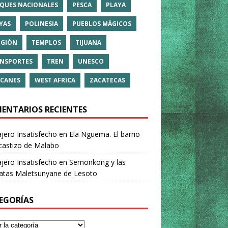
QUES NACIONALES
PESCA
PLAYA
YAS
POLINESIA
PUEBLOS MÁGICOS
IGIÓN
TEMPLOS
TIJUANA
NSPORTES
TREN
UNESCO
CANES
WEST AFRICA
ZACATECAS
ENTARIOS RECIENTES
ajero Insatisfecho
en
Ela Nguema. El barrio
castizo de Malabo
ajero Insatisfecho
en
Semonkong y las
ratas Maletsunyane de Lesoto
EGORÍAS