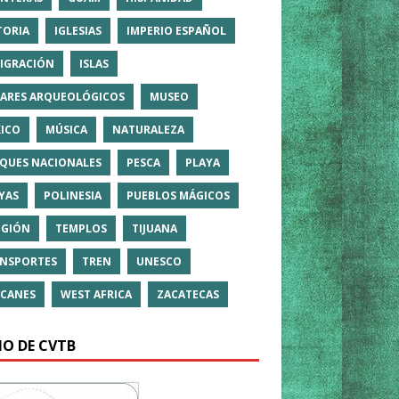
TORIA
IGLESIAS
IMPERIO ESPAÑOL
IGRACIÓN
ISLAS
ARES ARQUEOLÓGICOS
MUSEO
ICO
MÚSICA
NATURALEZA
QUES NACIONALES
PESCA
PLAYA
YAS
POLINESIA
PUEBLOS MÁGICOS
IGIÓN
TEMPLOS
TIJUANA
NSPORTES
TREN
UNESCO
CANES
WEST AFRICA
ZACATECAS
IO DE CVTB