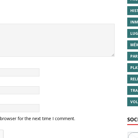
HIS
INM
LUG
MÉX
PAR
PLA
REL
TRA
VOL
 browser for the next time I comment.
SOC