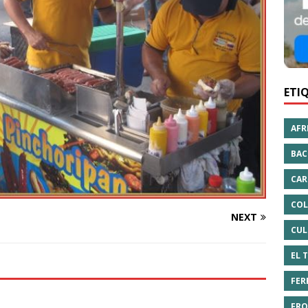
ETI
AFR
BAC
CAR
COL
NEXT
CUL
EL 
FER
FRO