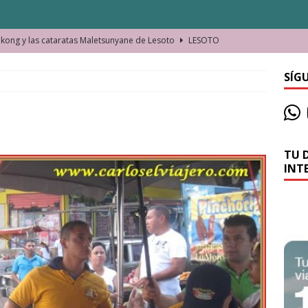
ong y las cataratas Maletsunyane de Lesoto
LESOTO
o de las Víctimas de la Represión Política en Shymkent, Kazajistán
SÍG
bian los lugares que visitamos o cambiamos nosotros?
TU 
La historia de la misteriosa avioneta de la playa
JAMAICA
INT
o moverse en Seychelles de manera sostenible
SEYCHELLES
n Manama. La capital de Baréin
BARÉIN
ma. El barrio más castizo de Malabo
GUINEA ECUATORIAL