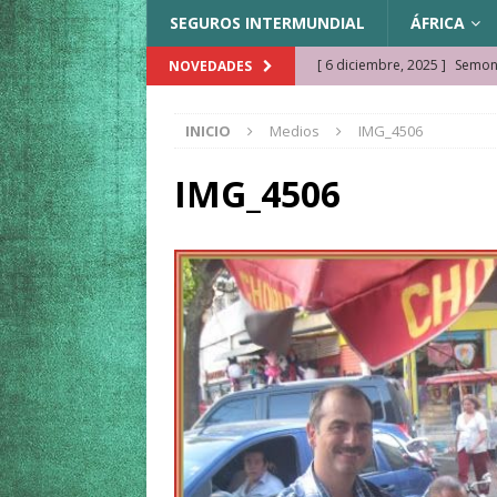
SEGUROS INTERMUNDIAL
ÁFRICA
[ 6 diciembre, 2025 ]
Semonk
NOVEDADES
[ 23 noviembre, 2025 ]
Muse
INICIO
Medios
IMG_4506
KAZAJISTÁN
[ 22 noviembre, 2025 ]
¿Cam
IMG_4506
REFLEXIONES VIAJERAS
[ 9 octubre, 2025 ]
JAMAICA. 
[ 27 septiembre, 2025 ]
Cóm
[ 3 agosto, 2025 ]
Qué ver e
[ 15 marzo, 2026 ]
Ela Ngue