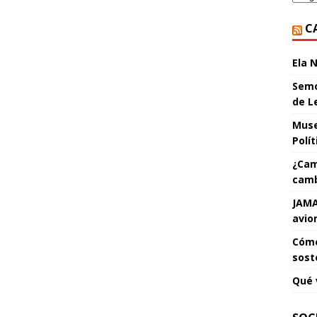
C
Ela 
Semo
de L
Muse
Polí
¿Cam
camb
JAMA
avio
Cómo
sost
Qué 