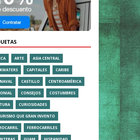
QUETAS
ICA
ARTE
ASIA CENTRAL
KWATERS
CAPITALES
CARIBE
NAVAL
CASTILLO
CENTROAMÉRICA
ONIAL
CONSEJOS
COSTUMBRES
TURA
CURIOSIDADES
TURISMO QUE GRAN INVENTO
ROCARRIL
FERROCARRILES
NTERAS
GUAM
HISPANIDAD