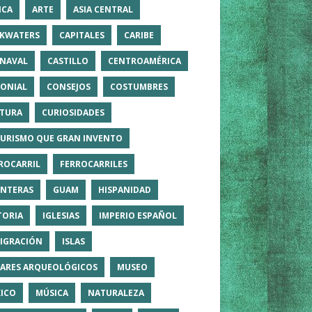
ICA
ARTE
ASIA CENTRAL
KWATERS
CAPITALES
CARIBE
NAVAL
CASTILLO
CENTROAMÉRICA
ONIAL
CONSEJOS
COSTUMBRES
TURA
CURIOSIDADES
TURISMO QUE GRAN INVENTO
ROCARRIL
FERROCARRILES
NTERAS
GUAM
HISPANIDAD
TORIA
IGLESIAS
IMPERIO ESPAÑOL
IGRACIÓN
ISLAS
ARES ARQUEOLÓGICOS
MUSEO
ICO
MÚSICA
NATURALEZA