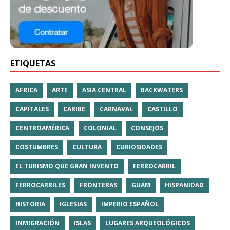
ETIQUETAS
AFRICA
ARTE
ASIA CENTRAL
BACKWATERS
CAPITALES
CARIBE
CARNAVAL
CASTILLO
CENTROAMÉRICA
COLONIAL
CONSEJOS
COSTUMBRES
CULTURA
CURIOSIDADES
EL TURISMO QUE GRAN INVENTO
FERROCARRIL
FERROCARRILES
FRONTERAS
GUAM
HISPANIDAD
HISTORIA
IGLESIAS
IMPERIO ESPAÑOL
INMIGRACIÓN
ISLAS
LUGARES ARQUEOLÓGICOS