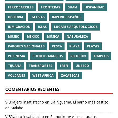
FERROCARRILES
FRONTERAS
GUAM
HISPANIDAD
HISTORIA
IGLESIAS
IMPERIO ESPAÑOL
INMIGRACIÓN
ISLAS
LUGARES ARQUEOLÓGICOS
MUSEO
MÉXICO
MÚSICA
NATURALEZA
PARQUES NACIONALES
PESCA
PLAYA
PLAYAS
POLINESIA
PUEBLOS MÁGICOS
RELIGIÓN
TEMPLOS
TIJUANA
TRANSPORTES
TREN
UNESCO
VOLCANES
WEST AFRICA
ZACATECAS
COMENTARIOS RECIENTES
V(B)iajero Insatisfecho
en
Ela Nguema. El barrio más castizo
de Malabo
V(B)iajero Insatisfecho
en
Semonkong y las cataratas