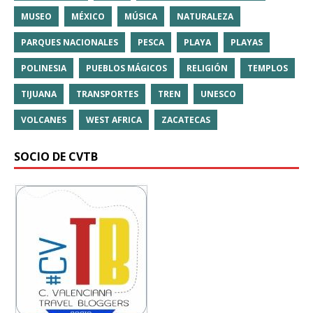
MUSEO
MÉXICO
MÚSICA
NATURALEZA
PARQUES NACIONALES
PESCA
PLAYA
PLAYAS
POLINESIA
PUEBLOS MÁGICOS
RELIGIÓN
TEMPLOS
TIJUANA
TRANSPORTES
TREN
UNESCO
VOLCANES
WEST AFRICA
ZACATECAS
SOCIO DE CVTB