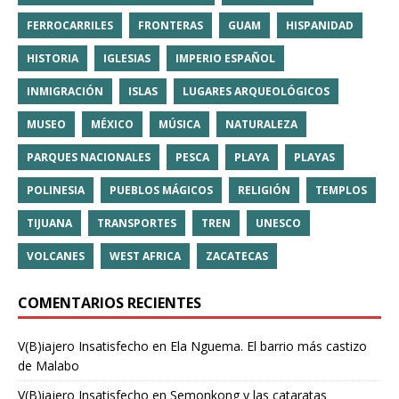
FERROCARRILES
FRONTERAS
GUAM
HISPANIDAD
HISTORIA
IGLESIAS
IMPERIO ESPAÑOL
INMIGRACIÓN
ISLAS
LUGARES ARQUEOLÓGICOS
MUSEO
MÉXICO
MÚSICA
NATURALEZA
PARQUES NACIONALES
PESCA
PLAYA
PLAYAS
POLINESIA
PUEBLOS MÁGICOS
RELIGIÓN
TEMPLOS
TIJUANA
TRANSPORTES
TREN
UNESCO
VOLCANES
WEST AFRICA
ZACATECAS
COMENTARIOS RECIENTES
V(B)iajero Insatisfecho
en
Ela Nguema. El barrio más castizo
de Malabo
V(B)iajero Insatisfecho
en
Semonkong y las cataratas