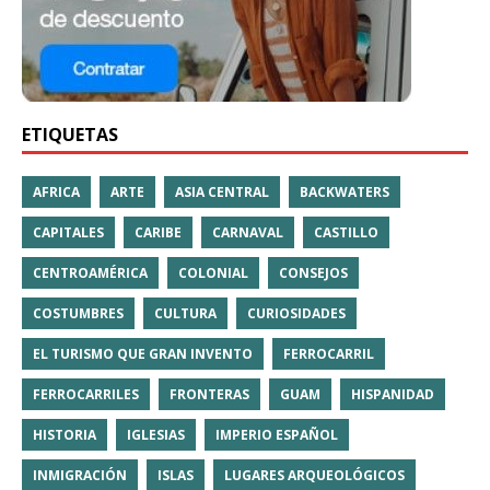
ETIQUETAS
AFRICA
ARTE
ASIA CENTRAL
BACKWATERS
CAPITALES
CARIBE
CARNAVAL
CASTILLO
CENTROAMÉRICA
COLONIAL
CONSEJOS
COSTUMBRES
CULTURA
CURIOSIDADES
EL TURISMO QUE GRAN INVENTO
FERROCARRIL
FERROCARRILES
FRONTERAS
GUAM
HISPANIDAD
HISTORIA
IGLESIAS
IMPERIO ESPAÑOL
INMIGRACIÓN
ISLAS
LUGARES ARQUEOLÓGICOS