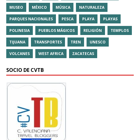
MUSEO
MÉXICO
MÚSICA
NATURALEZA
PARQUES NACIONALES
PESCA
PLAYA
PLAYAS
POLINESIA
PUEBLOS MÁGICOS
RELIGIÓN
TEMPLOS
TIJUANA
TRANSPORTES
TREN
UNESCO
VOLCANES
WEST AFRICA
ZACATECAS
SOCIO DE CVTB