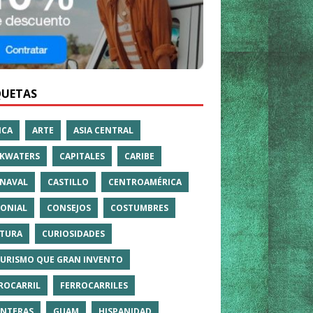
QUETAS
ICA
ARTE
ASIA CENTRAL
KWATERS
CAPITALES
CARIBE
NAVAL
CASTILLO
CENTROAMÉRICA
ONIAL
CONSEJOS
COSTUMBRES
TURA
CURIOSIDADES
TURISMO QUE GRAN INVENTO
ROCARRIL
FERROCARRILES
NTERAS
GUAM
HISPANIDAD