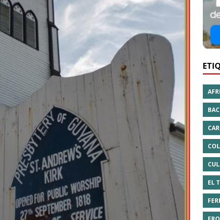
ETI
AFR
BAC
CAR
COL
CUL
EL 
FER
FRO