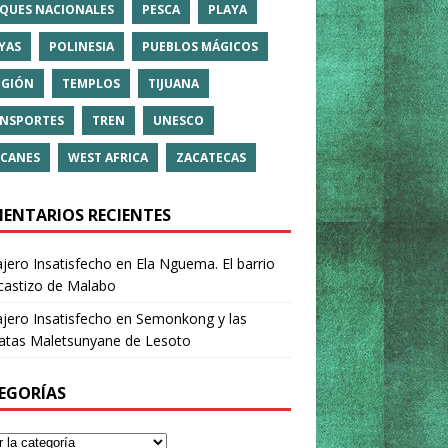
QUES NACIONALES
PESCA
PLAYA
YAS
POLINESIA
PUEBLOS MÁGICOS
IGIÓN
TEMPLOS
TIJUANA
NSPORTES
TREN
UNESCO
CANES
WEST AFRICA
ZACATECAS
ENTARIOS RECIENTES
ajero Insatisfecho
en
Ela Nguema. El barrio
castizo de Malabo
ajero Insatisfecho
en
Semonkong y las
ratas Maletsunyane de Lesoto
EGORÍAS