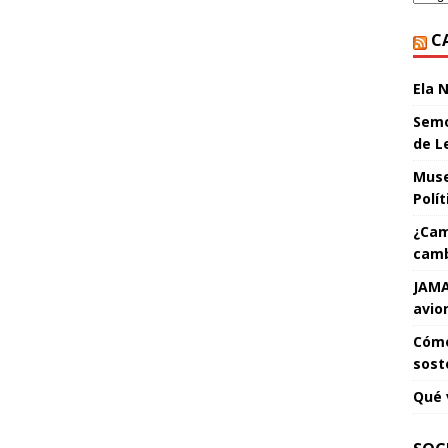
C
Ela 
Semo
de L
Muse
Polí
¿Cam
camb
JAMA
avio
Cómo
sost
Qué 