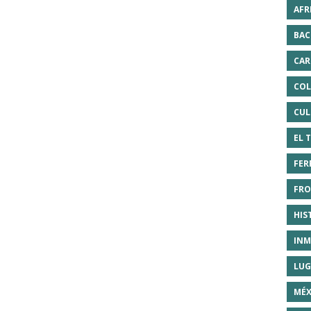
AFR
BAC
CAR
COL
CUL
EL 
FER
FRO
HIS
INM
LUG
MÉX