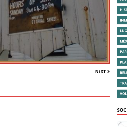
HIS
INM
LUG
MÉX
PAR
PLA
NEXT
REL
TRA
VOL
SOC