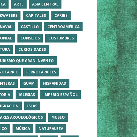
ICA
ARTE
ASIA CENTRAL
KWATERS
CAPITALES
CARIBE
NAVAL
CASTILLO
CENTROAMÉRICA
ONIAL
CONSEJOS
COSTUMBRES
TURA
CURIOSIDADES
TURISMO QUE GRAN INVENTO
ROCARRIL
FERROCARRILES
NTERAS
GUAM
HISPANIDAD
TORIA
IGLESIAS
IMPERIO ESPAÑOL
IGRACIÓN
ISLAS
ARES ARQUEOLÓGICOS
MUSEO
ICO
MÚSICA
NATURALEZA