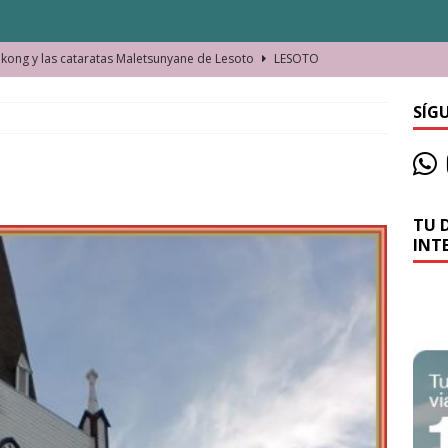
ong y las cataratas Maletsunyane de Lesoto
LESOTO
o de las Víctimas de la Represión Política en Shymkent, Kazajistán
SÍG
bian los lugares que visitamos o cambiamos nosotros?
TU 
La historia de la misteriosa avioneta de la playa
JAMAICA
INT
o moverse en Seychelles de manera sostenible
SEYCHELLES
n Manama. La capital de Baréin
BARÉIN
ma. El barrio más castizo de Malabo
GUINEA ECUATORIAL