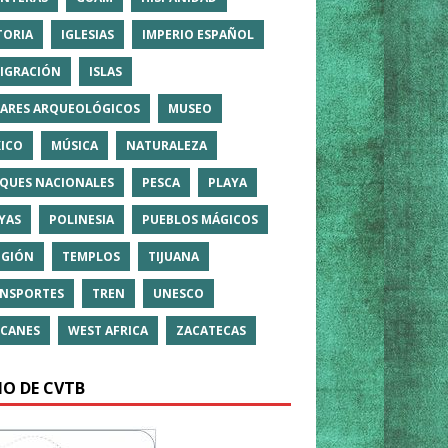
TORIA
IGLESIAS
IMPERIO ESPAÑOL
IGRACIÓN
ISLAS
ARES ARQUEOLÓGICOS
MUSEO
ICO
MÚSICA
NATURALEZA
QUES NACIONALES
PESCA
PLAYA
YAS
POLINESIA
PUEBLOS MÁGICOS
IGIÓN
TEMPLOS
TIJUANA
NSPORTES
TREN
UNESCO
CANES
WEST AFRICA
ZACATECAS
IO DE CVTB