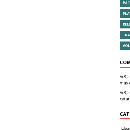
PAR
PLA
REL
TRA
VOL
COM
V(B)i
más 
V(B)i
cata
CAT