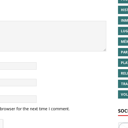
HIS
INM
LUG
MÉX
PAR
PLA
REL
TRA
VOL
 browser for the next time I comment.
SOC