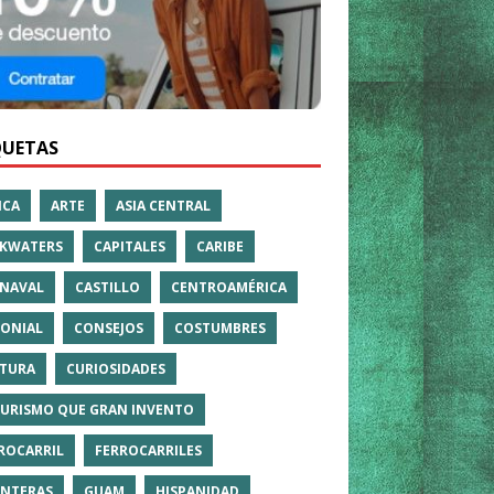
QUETAS
ICA
ARTE
ASIA CENTRAL
KWATERS
CAPITALES
CARIBE
NAVAL
CASTILLO
CENTROAMÉRICA
ONIAL
CONSEJOS
COSTUMBRES
TURA
CURIOSIDADES
TURISMO QUE GRAN INVENTO
ROCARRIL
FERROCARRILES
NTERAS
GUAM
HISPANIDAD