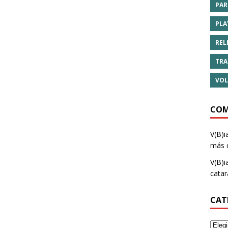
PAR
PLA
REL
TRA
VOL
COM
V(B)i
más 
V(B)i
cata
CAT