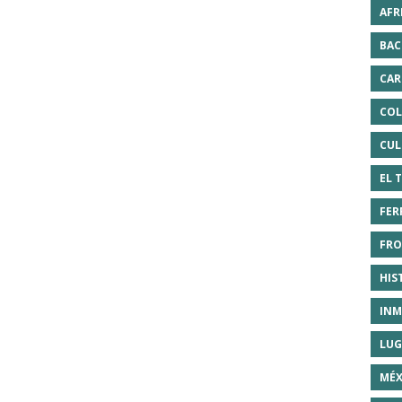
AFR
BAC
CAR
COL
CUL
EL 
FER
FRO
HIS
INM
LUG
MÉX