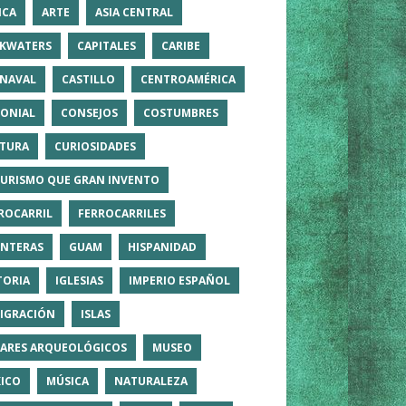
ICA
ARTE
ASIA CENTRAL
KWATERS
CAPITALES
CARIBE
NAVAL
CASTILLO
CENTROAMÉRICA
ONIAL
CONSEJOS
COSTUMBRES
TURA
CURIOSIDADES
TURISMO QUE GRAN INVENTO
ROCARRIL
FERROCARRILES
NTERAS
GUAM
HISPANIDAD
TORIA
IGLESIAS
IMPERIO ESPAÑOL
IGRACIÓN
ISLAS
ARES ARQUEOLÓGICOS
MUSEO
ICO
MÚSICA
NATURALEZA