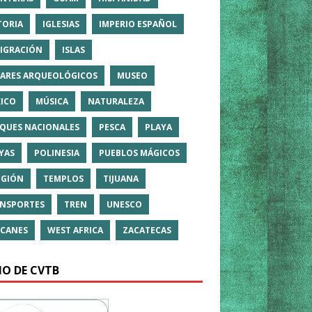
TORIA
IGLESIAS
IMPERIO ESPAÑOL
IGRACIÓN
ISLAS
ARES ARQUEOLÓGICOS
MUSEO
ICO
MÚSICA
NATURALEZA
QUES NACIONALES
PESCA
PLAYA
YAS
POLINESIA
PUEBLOS MÁGICOS
IGIÓN
TEMPLOS
TIJUANA
NSPORTES
TREN
UNESCO
CANES
WEST AFRICA
ZACATECAS
IO DE CVTB