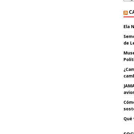
C
Ela 
Semo
de L
Muse
Polí
¿Cam
camb
JAMA
avio
Cómo
sost
Qué 