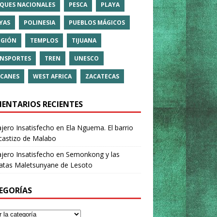
QUES NACIONALES
PESCA
PLAYA
YAS
POLINESIA
PUEBLOS MÁGICOS
IGIÓN
TEMPLOS
TIJUANA
NSPORTES
TREN
UNESCO
CANES
WEST AFRICA
ZACATECAS
ENTARIOS RECIENTES
ajero Insatisfecho
en
Ela Nguema. El barrio
castizo de Malabo
ajero Insatisfecho
en
Semonkong y las
ratas Maletsunyane de Lesoto
EGORÍAS