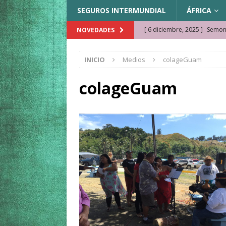
SEGUROS INTERMUNDIAL
ÁFRICA
[ 6 diciembre, 2025 ]
Semonk
NOVEDADES
[ 23 noviembre, 2025 ]
Muse
INICIO
Medios
colageGuam
KAZAJISTÁN
[ 22 noviembre, 2025 ]
¿Cam
colageGuam
REFLEXIONES VIAJERAS
[ 9 octubre, 2025 ]
JAMAICA. 
[ 27 septiembre, 2025 ]
Cóm
[ 3 agosto, 2025 ]
Qué ver e
[ 15 marzo, 2026 ]
Ela Ngue