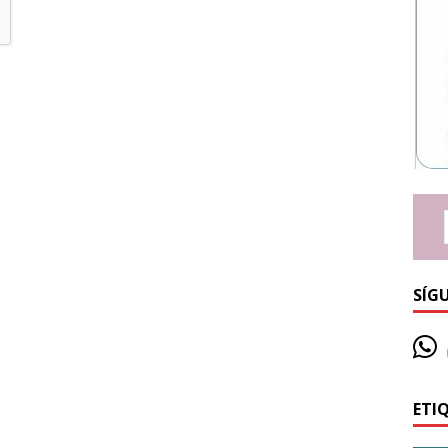
SÍG
ETI