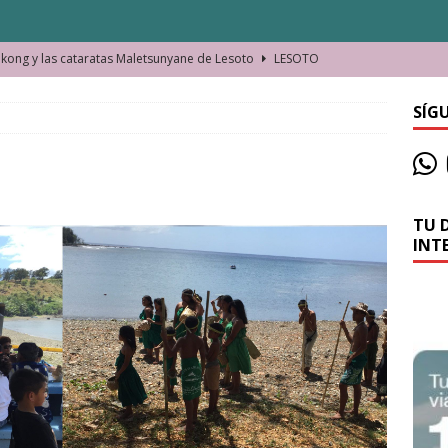
ong y las cataratas Maletsunyane de Lesoto
LESOTO
o de las Víctimas de la Represión Política en Shymkent, Kazajistán
SÍG
bian los lugares que visitamos o cambiamos nosotros?
TU 
La historia de la misteriosa avioneta de la playa
JAMAICA
INT
o moverse en Seychelles de manera sostenible
SEYCHELLES
n Manama. La capital de Baréin
BARÉIN
ma. El barrio más castizo de Malabo
GUINEA ECUATORIAL