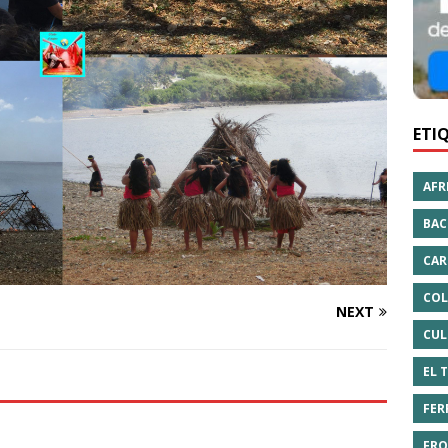
ETI
AFR
BAC
CAR
COL
NEXT
CUL
EL 
FER
FRO