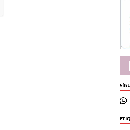
SÍG
ETI