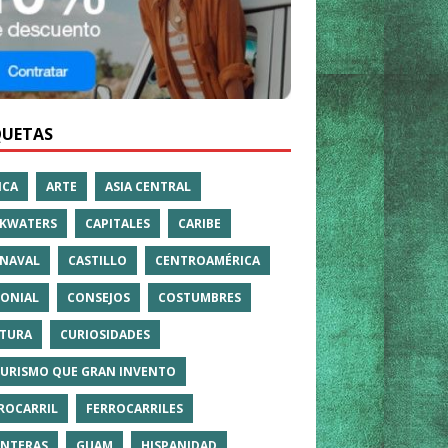
QUETAS
ICA
ARTE
ASIA CENTRAL
KWATERS
CAPITALES
CARIBE
NAVAL
CASTILLO
CENTROAMÉRICA
ONIAL
CONSEJOS
COSTUMBRES
TURA
CURIOSIDADES
TURISMO QUE GRAN INVENTO
ROCARRIL
FERROCARRILES
NTERAS
GUAM
HISPANIDAD