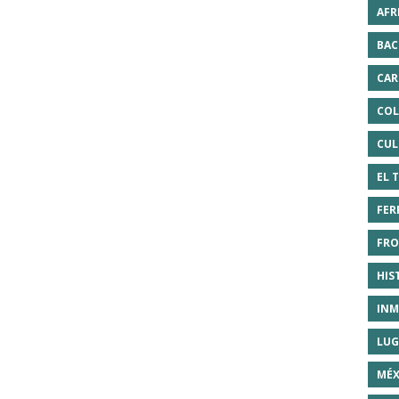
AFR
BAC
CAR
COL
CUL
EL 
FER
FRO
HIS
INM
LUG
MÉX