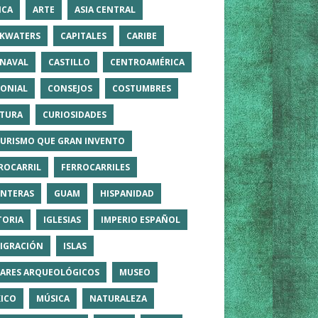
ICA
ARTE
ASIA CENTRAL
KWATERS
CAPITALES
CARIBE
NAVAL
CASTILLO
CENTROAMÉRICA
ONIAL
CONSEJOS
COSTUMBRES
TURA
CURIOSIDADES
TURISMO QUE GRAN INVENTO
ROCARRIL
FERROCARRILES
NTERAS
GUAM
HISPANIDAD
TORIA
IGLESIAS
IMPERIO ESPAÑOL
IGRACIÓN
ISLAS
ARES ARQUEOLÓGICOS
MUSEO
ICO
MÚSICA
NATURALEZA