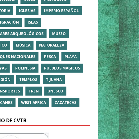
TORIA
IGLESIAS
IMPERIO ESPAÑOL
IGRACIÓN
ISLAS
ARES ARQUEOLÓGICOS
MUSEO
ICO
MÚSICA
NATURALEZA
QUES NACIONALES
PESCA
PLAYA
YAS
POLINESIA
PUEBLOS MÁGICOS
IGIÓN
TEMPLOS
TIJUANA
NSPORTES
TREN
UNESCO
CANES
WEST AFRICA
ZACATECAS
IO DE CVTB