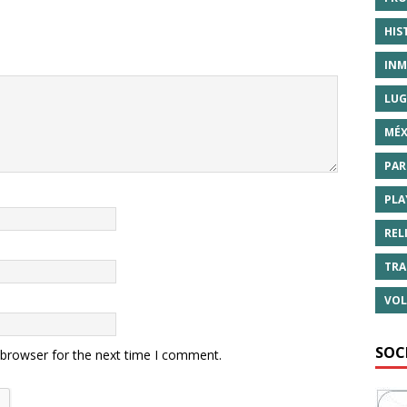
HIS
INM
LUG
MÉX
PAR
PLA
REL
TRA
VOL
SOC
 browser for the next time I comment.