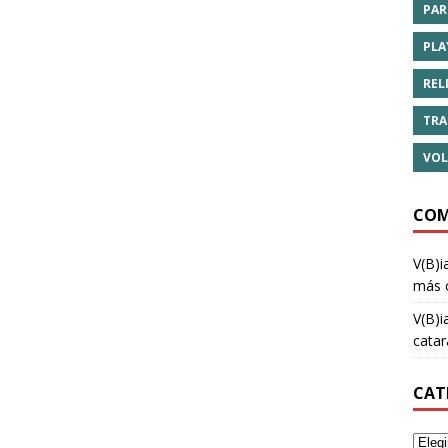
PAR
PLA
REL
TRA
VOL
COM
V(B)i
más 
V(B)i
cata
CAT