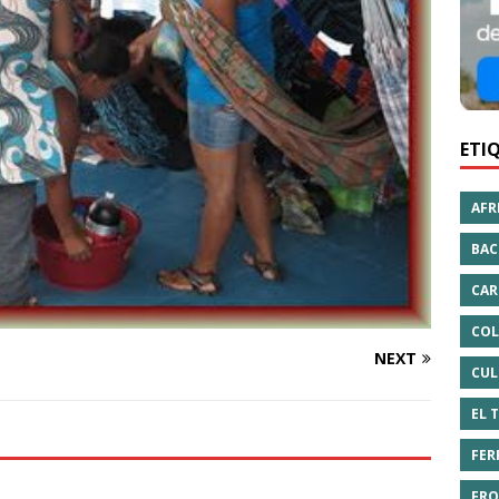
ETI
AFR
BAC
CAR
COL
NEXT
CUL
EL 
FER
FRO