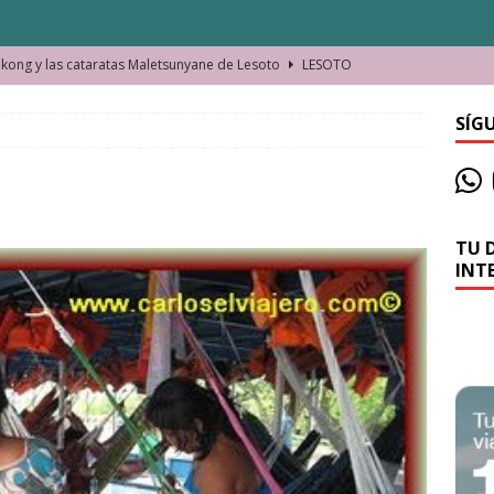
ong y las cataratas Maletsunyane de Lesoto
LESOTO
o de las Víctimas de la Represión Política en Shymkent, Kazajistán
SÍG
bian los lugares que visitamos o cambiamos nosotros?
TU 
La historia de la misteriosa avioneta de la playa
JAMAICA
INT
o moverse en Seychelles de manera sostenible
SEYCHELLES
n Manama. La capital de Baréin
BARÉIN
ma. El barrio más castizo de Malabo
GUINEA ECUATORIAL