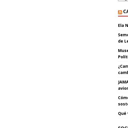
C
Ela 
Semo
de L
Muse
Polí
¿Cam
camb
JAMA
avio
Cómo
sost
Qué 