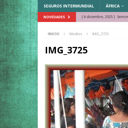
SEGUROS INTERMUNDIAL
ÁFRICA
[ 6 diciembre, 2025 ]
Semonk
NOVEDADES
[ 23 noviembre, 2025 ]
Muse
INICIO
Medios
IMG_3725
KAZAJISTÁN
[ 22 noviembre, 2025 ]
¿Cam
IMG_3725
REFLEXIONES VIAJERAS
[ 9 octubre, 2025 ]
JAMAICA. 
[ 27 septiembre, 2025 ]
Cóm
[ 3 agosto, 2025 ]
Qué ver e
[ 15 marzo, 2026 ]
Ela Ngue