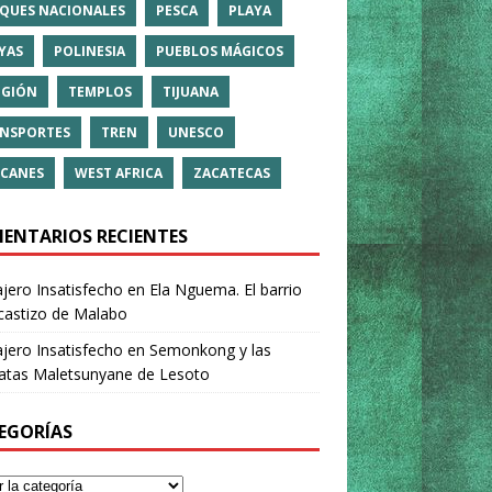
QUES NACIONALES
PESCA
PLAYA
YAS
POLINESIA
PUEBLOS MÁGICOS
IGIÓN
TEMPLOS
TIJUANA
NSPORTES
TREN
UNESCO
CANES
WEST AFRICA
ZACATECAS
ENTARIOS RECIENTES
ajero Insatisfecho
en
Ela Nguema. El barrio
castizo de Malabo
ajero Insatisfecho
en
Semonkong y las
ratas Maletsunyane de Lesoto
EGORÍAS