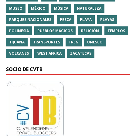
MUSEO
MÉXICO
MÚSICA
NATURALEZA
PARQUES NACIONALES
PESCA
PLAYA
PLAYAS
POLINESIA
PUEBLOS MÁGICOS
RELIGIÓN
TEMPLOS
TIJUANA
TRANSPORTES
TREN
UNESCO
VOLCANES
WEST AFRICA
ZACATECAS
SOCIO DE CVTB