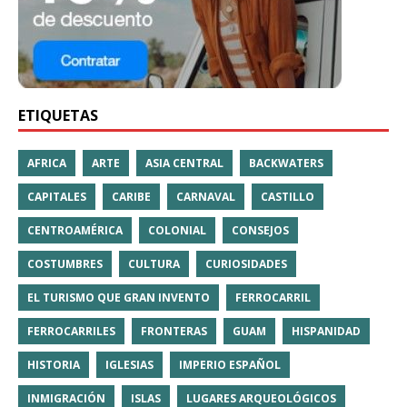
ETIQUETAS
AFRICA
ARTE
ASIA CENTRAL
BACKWATERS
CAPITALES
CARIBE
CARNAVAL
CASTILLO
CENTROAMÉRICA
COLONIAL
CONSEJOS
COSTUMBRES
CULTURA
CURIOSIDADES
EL TURISMO QUE GRAN INVENTO
FERROCARRIL
FERROCARRILES
FRONTERAS
GUAM
HISPANIDAD
HISTORIA
IGLESIAS
IMPERIO ESPAÑOL
INMIGRACIÓN
ISLAS
LUGARES ARQUEOLÓGICOS