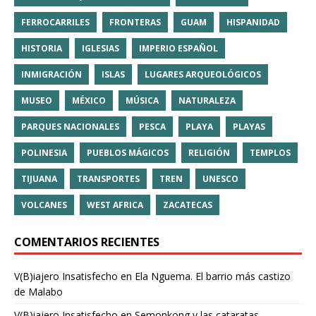
FERROCARRILES
FRONTERAS
GUAM
HISPANIDAD
HISTORIA
IGLESIAS
IMPERIO ESPAÑOL
INMIGRACIÓN
ISLAS
LUGARES ARQUEOLÓGICOS
MUSEO
MÉXICO
MÚSICA
NATURALEZA
PARQUES NACIONALES
PESCA
PLAYA
PLAYAS
POLINESIA
PUEBLOS MÁGICOS
RELIGIÓN
TEMPLOS
TIJUANA
TRANSPORTES
TREN
UNESCO
VOLCANES
WEST AFRICA
ZACATECAS
COMENTARIOS RECIENTES
V(B)iajero Insatisfecho
en
Ela Nguema. El barrio más castizo
de Malabo
V(B)iajero Insatisfecho
en
Semonkong y las cataratas