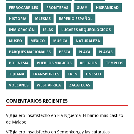
FERROCARRILES
FRONTERAS
GUAM
HISPANIDAD
HISTORIA
IGLESIAS
IMPERIO ESPAÑOL
INMIGRACIÓN
ISLAS
LUGARES ARQUEOLÓGICOS
MUSEO
MÉXICO
MÚSICA
NATURALEZA
PARQUES NACIONALES
PESCA
PLAYA
PLAYAS
POLINESIA
PUEBLOS MÁGICOS
RELIGIÓN
TEMPLOS
TIJUANA
TRANSPORTES
TREN
UNESCO
VOLCANES
WEST AFRICA
ZACATECAS
COMENTARIOS RECIENTES
V(B)iajero Insatisfecho
en
Ela Nguema. El barrio más castizo
de Malabo
V(B)iajero Insatisfecho
en
Semonkong y las cataratas