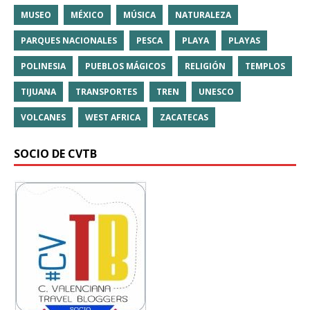
MUSEO
MÉXICO
MÚSICA
NATURALEZA
PARQUES NACIONALES
PESCA
PLAYA
PLAYAS
POLINESIA
PUEBLOS MÁGICOS
RELIGIÓN
TEMPLOS
TIJUANA
TRANSPORTES
TREN
UNESCO
VOLCANES
WEST AFRICA
ZACATECAS
SOCIO DE CVTB