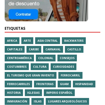
ETIQUETAS
AFRICA
ARTE
ASIA CENTRAL
BACKWATERS
CAPITALES
CARIBE
CARNAVAL
CASTILLO
CENTROAMÉRICA
COLONIAL
CONSEJOS
COSTUMBRES
CULTURA
CURIOSIDADES
EL TURISMO QUE GRAN INVENTO
FERROCARRIL
FERROCARRILES
FRONTERAS
GUAM
HISPANIDAD
HISTORIA
IGLESIAS
IMPERIO ESPAÑOL
INMIGRACIÓN
ISLAS
LUGARES ARQUEOLÓGICOS