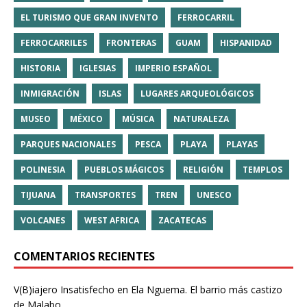
EL TURISMO QUE GRAN INVENTO
FERROCARRIL
FERROCARRILES
FRONTERAS
GUAM
HISPANIDAD
HISTORIA
IGLESIAS
IMPERIO ESPAÑOL
INMIGRACIÓN
ISLAS
LUGARES ARQUEOLÓGICOS
MUSEO
MÉXICO
MÚSICA
NATURALEZA
PARQUES NACIONALES
PESCA
PLAYA
PLAYAS
POLINESIA
PUEBLOS MÁGICOS
RELIGIÓN
TEMPLOS
TIJUANA
TRANSPORTES
TREN
UNESCO
VOLCANES
WEST AFRICA
ZACATECAS
COMENTARIOS RECIENTES
V(B)iajero Insatisfecho
en
Ela Nguema. El barrio más castizo
de Malabo