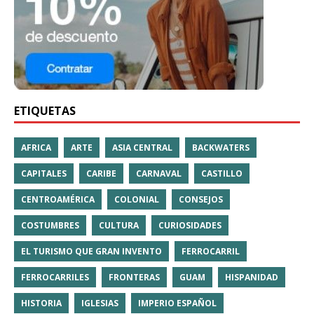
ETIQUETAS
AFRICA
ARTE
ASIA CENTRAL
BACKWATERS
CAPITALES
CARIBE
CARNAVAL
CASTILLO
CENTROAMÉRICA
COLONIAL
CONSEJOS
COSTUMBRES
CULTURA
CURIOSIDADES
EL TURISMO QUE GRAN INVENTO
FERROCARRIL
FERROCARRILES
FRONTERAS
GUAM
HISPANIDAD
HISTORIA
IGLESIAS
IMPERIO ESPAÑOL