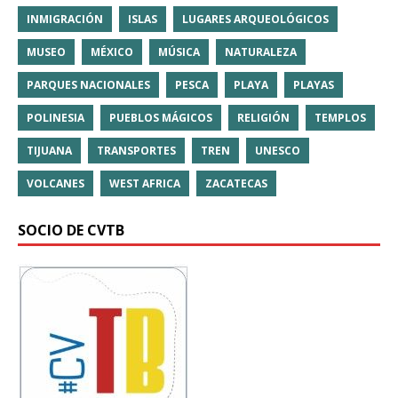
INMIGRACIÓN
ISLAS
LUGARES ARQUEOLÓGICOS
MUSEO
MÉXICO
MÚSICA
NATURALEZA
PARQUES NACIONALES
PESCA
PLAYA
PLAYAS
POLINESIA
PUEBLOS MÁGICOS
RELIGIÓN
TEMPLOS
TIJUANA
TRANSPORTES
TREN
UNESCO
VOLCANES
WEST AFRICA
ZACATECAS
SOCIO DE CVTB