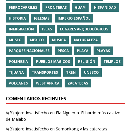
FERROCARRILES
FRONTERAS
GUAM
HISPANIDAD
HISTORIA
IGLESIAS
IMPERIO ESPAÑOL
INMIGRACIÓN
ISLAS
LUGARES ARQUEOLÓGICOS
MUSEO
MÉXICO
MÚSICA
NATURALEZA
PARQUES NACIONALES
PESCA
PLAYA
PLAYAS
POLINESIA
PUEBLOS MÁGICOS
RELIGIÓN
TEMPLOS
TIJUANA
TRANSPORTES
TREN
UNESCO
VOLCANES
WEST AFRICA
ZACATECAS
COMENTARIOS RECIENTES
V(B)iajero Insatisfecho
en
Ela Nguema. El barrio más castizo
de Malabo
V(B)iajero Insatisfecho
en
Semonkong y las cataratas