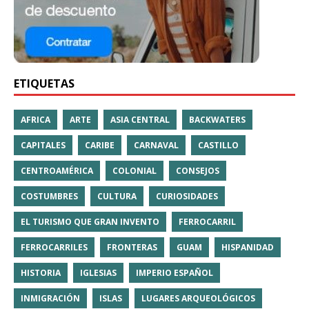
ETIQUETAS
AFRICA
ARTE
ASIA CENTRAL
BACKWATERS
CAPITALES
CARIBE
CARNAVAL
CASTILLO
CENTROAMÉRICA
COLONIAL
CONSEJOS
COSTUMBRES
CULTURA
CURIOSIDADES
EL TURISMO QUE GRAN INVENTO
FERROCARRIL
FERROCARRILES
FRONTERAS
GUAM
HISPANIDAD
HISTORIA
IGLESIAS
IMPERIO ESPAÑOL
INMIGRACIÓN
ISLAS
LUGARES ARQUEOLÓGICOS