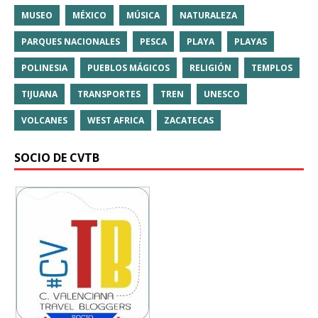
MUSEO
MÉXICO
MÚSICA
NATURALEZA
PARQUES NACIONALES
PESCA
PLAYA
PLAYAS
POLINESIA
PUEBLOS MÁGICOS
RELIGIÓN
TEMPLOS
TIJUANA
TRANSPORTES
TREN
UNESCO
VOLCANES
WEST AFRICA
ZACATECAS
SOCIO DE CVTB