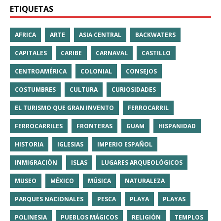
ETIQUETAS
AFRICA
ARTE
ASIA CENTRAL
BACKWATERS
CAPITALES
CARIBE
CARNAVAL
CASTILLO
CENTROAMÉRICA
COLONIAL
CONSEJOS
COSTUMBRES
CULTURA
CURIOSIDADES
EL TURISMO QUE GRAN INVENTO
FERROCARRIL
FERROCARRILES
FRONTERAS
GUAM
HISPANIDAD
HISTORIA
IGLESIAS
IMPERIO ESPAÑOL
INMIGRACIÓN
ISLAS
LUGARES ARQUEOLÓGICOS
MUSEO
MÉXICO
MÚSICA
NATURALEZA
PARQUES NACIONALES
PESCA
PLAYA
PLAYAS
POLINESIA
PUEBLOS MÁGICOS
RELIGIÓN
TEMPLOS