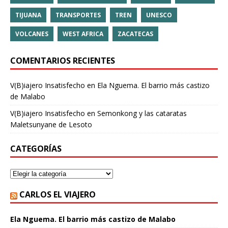
TIJUANA
TRANSPORTES
TREN
UNESCO
VOLCANES
WEST AFRICA
ZACATECAS
COMENTARIOS RECIENTES
V(B)iajero Insatisfecho
en
Ela Nguema. El barrio más castizo
de Malabo
V(B)iajero Insatisfecho
en
Semonkong y las cataratas
Maletsunyane de Lesoto
CATEGORÍAS
CARLOS EL VIAJERO
Ela Nguema. El barrio más castizo de Malabo