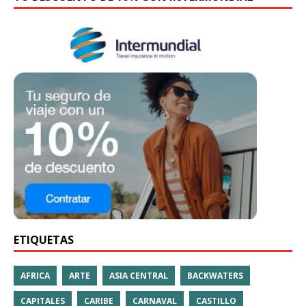
ETIQUETAS
AFRICA
ARTE
ASIA CENTRAL
BACKWATERS
CAPITALES
CARIBE
CARNAVAL
CASTILLO