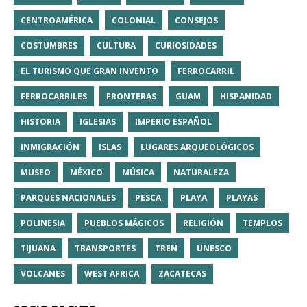
CENTROAMÉRICA
COLONIAL
CONSEJOS
COSTUMBRES
CULTURA
CURIOSIDADES
EL TURISMO QUE GRAN INVENTO
FERROCARRIL
FERROCARRILES
FRONTERAS
GUAM
HISPANIDAD
HISTORIA
IGLESIAS
IMPERIO ESPAÑOL
INMIGRACIÓN
ISLAS
LUGARES ARQUEOLÓGICOS
MUSEO
MÉXICO
MÚSICA
NATURALEZA
PARQUES NACIONALES
PESCA
PLAYA
PLAYAS
POLINESIA
PUEBLOS MÁGICOS
RELIGIÓN
TEMPLOS
TIJUANA
TRANSPORTES
TREN
UNESCO
VOLCANES
WEST AFRICA
ZACATECAS