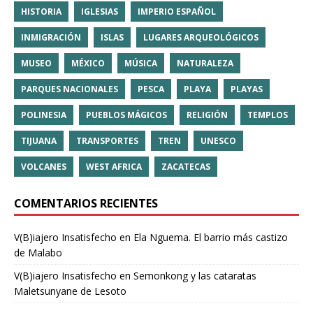
HISTORIA
IGLESIAS
IMPERIO ESPAÑOL
INMIGRACIÓN
ISLAS
LUGARES ARQUEOLÓGICOS
MUSEO
MÉXICO
MÚSICA
NATURALEZA
PARQUES NACIONALES
PESCA
PLAYA
PLAYAS
POLINESIA
PUEBLOS MÁGICOS
RELIGIÓN
TEMPLOS
TIJUANA
TRANSPORTES
TREN
UNESCO
VOLCANES
WEST AFRICA
ZACATECAS
COMENTARIOS RECIENTES
V(B)iajero Insatisfecho
en
Ela Nguema. El barrio más castizo
de Malabo
V(B)iajero Insatisfecho
en
Semonkong y las cataratas
Maletsunyane de Lesoto