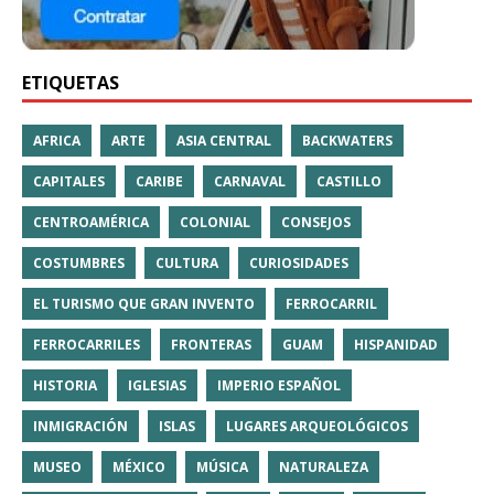
ETIQUETAS
AFRICA
ARTE
ASIA CENTRAL
BACKWATERS
CAPITALES
CARIBE
CARNAVAL
CASTILLO
CENTROAMÉRICA
COLONIAL
CONSEJOS
COSTUMBRES
CULTURA
CURIOSIDADES
EL TURISMO QUE GRAN INVENTO
FERROCARRIL
FERROCARRILES
FRONTERAS
GUAM
HISPANIDAD
HISTORIA
IGLESIAS
IMPERIO ESPAÑOL
INMIGRACIÓN
ISLAS
LUGARES ARQUEOLÓGICOS
MUSEO
MÉXICO
MÚSICA
NATURALEZA