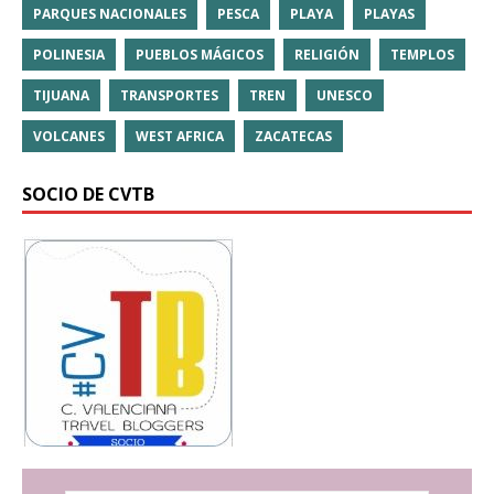
PARQUES NACIONALES
PESCA
PLAYA
PLAYAS
POLINESIA
PUEBLOS MÁGICOS
RELIGIÓN
TEMPLOS
TIJUANA
TRANSPORTES
TREN
UNESCO
VOLCANES
WEST AFRICA
ZACATECAS
SOCIO DE CVTB