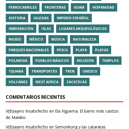
FERROCARRILES
FRONTERAS
GUAM
HISPANIDAD
HISTORIA
IGLESIAS
IMPERIO ESPAÑOL
INMIGRACIÓN
ISLAS
LUGARES ARQUEOLÓGICOS
MUSEO
MÉXICO
MÚSICA
NATURALEZA
PARQUES NACIONALES
PESCA
PLAYA
PLAYAS
POLINESIA
PUEBLOS MÁGICOS
RELIGIÓN
TEMPLOS
TIJUANA
TRANSPORTES
TREN
UNESCO
VOLCANES
WEST AFRICA
ZACATECAS
COMENTARIOS RECIENTES
V(B)iajero Insatisfecho
en
Ela Nguema. El barrio más castizo
de Malabo
V(B)iajero Insatisfecho
en
Semonkong y las cataratas