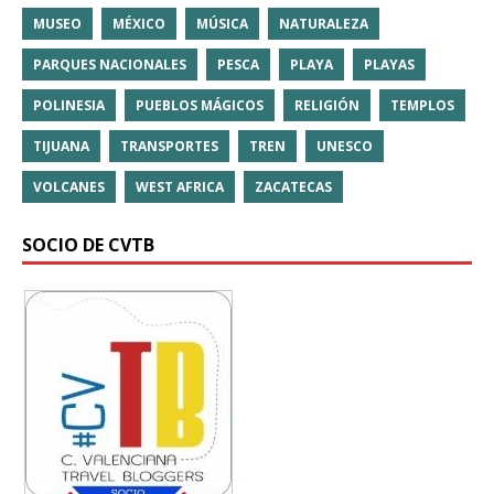
MUSEO
MÉXICO
MÚSICA
NATURALEZA
PARQUES NACIONALES
PESCA
PLAYA
PLAYAS
POLINESIA
PUEBLOS MÁGICOS
RELIGIÓN
TEMPLOS
TIJUANA
TRANSPORTES
TREN
UNESCO
VOLCANES
WEST AFRICA
ZACATECAS
SOCIO DE CVTB