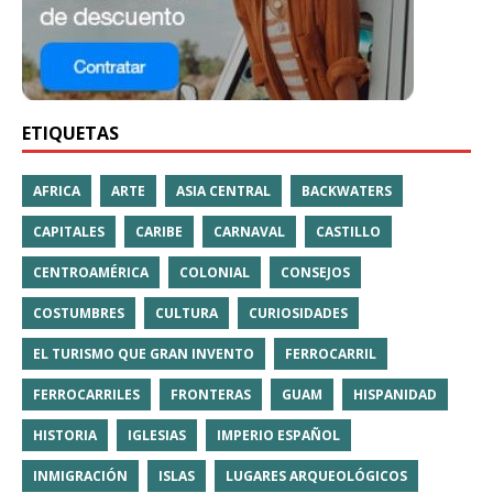
ETIQUETAS
AFRICA
ARTE
ASIA CENTRAL
BACKWATERS
CAPITALES
CARIBE
CARNAVAL
CASTILLO
CENTROAMÉRICA
COLONIAL
CONSEJOS
COSTUMBRES
CULTURA
CURIOSIDADES
EL TURISMO QUE GRAN INVENTO
FERROCARRIL
FERROCARRILES
FRONTERAS
GUAM
HISPANIDAD
HISTORIA
IGLESIAS
IMPERIO ESPAÑOL
INMIGRACIÓN
ISLAS
LUGARES ARQUEOLÓGICOS