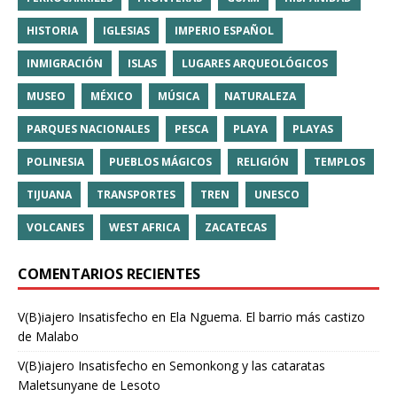
HISTORIA
IGLESIAS
IMPERIO ESPAÑOL
INMIGRACIÓN
ISLAS
LUGARES ARQUEOLÓGICOS
MUSEO
MÉXICO
MÚSICA
NATURALEZA
PARQUES NACIONALES
PESCA
PLAYA
PLAYAS
POLINESIA
PUEBLOS MÁGICOS
RELIGIÓN
TEMPLOS
TIJUANA
TRANSPORTES
TREN
UNESCO
VOLCANES
WEST AFRICA
ZACATECAS
COMENTARIOS RECIENTES
V(B)iajero Insatisfecho
en
Ela Nguema. El barrio más castizo
de Malabo
V(B)iajero Insatisfecho
en
Semonkong y las cataratas
Maletsunyane de Lesoto