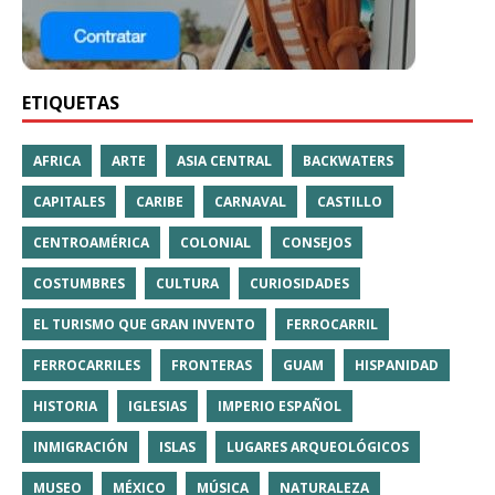
ETIQUETAS
AFRICA
ARTE
ASIA CENTRAL
BACKWATERS
CAPITALES
CARIBE
CARNAVAL
CASTILLO
CENTROAMÉRICA
COLONIAL
CONSEJOS
COSTUMBRES
CULTURA
CURIOSIDADES
EL TURISMO QUE GRAN INVENTO
FERROCARRIL
FERROCARRILES
FRONTERAS
GUAM
HISPANIDAD
HISTORIA
IGLESIAS
IMPERIO ESPAÑOL
INMIGRACIÓN
ISLAS
LUGARES ARQUEOLÓGICOS
MUSEO
MÉXICO
MÚSICA
NATURALEZA