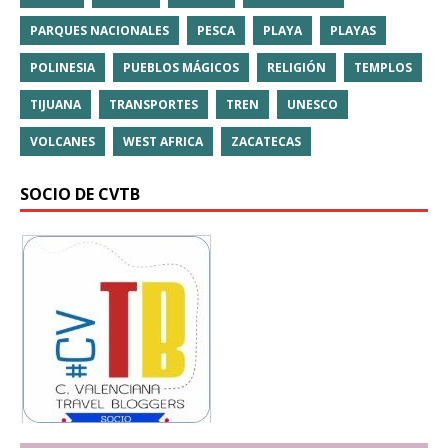
PARQUES NACIONALES
PESCA
PLAYA
PLAYAS
POLINESIA
PUEBLOS MÁGICOS
RELIGIÓN
TEMPLOS
TIJUANA
TRANSPORTES
TREN
UNESCO
VOLCANES
WEST AFRICA
ZACATECAS
SOCIO DE CVTB