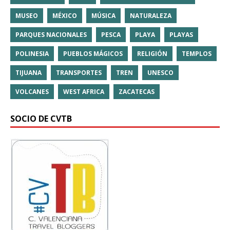
MUSEO
MÉXICO
MÚSICA
NATURALEZA
PARQUES NACIONALES
PESCA
PLAYA
PLAYAS
POLINESIA
PUEBLOS MÁGICOS
RELIGIÓN
TEMPLOS
TIJUANA
TRANSPORTES
TREN
UNESCO
VOLCANES
WEST AFRICA
ZACATECAS
SOCIO DE CVTB