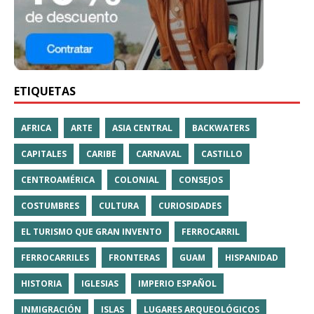
ETIQUETAS
AFRICA
ARTE
ASIA CENTRAL
BACKWATERS
CAPITALES
CARIBE
CARNAVAL
CASTILLO
CENTROAMÉRICA
COLONIAL
CONSEJOS
COSTUMBRES
CULTURA
CURIOSIDADES
EL TURISMO QUE GRAN INVENTO
FERROCARRIL
FERROCARRILES
FRONTERAS
GUAM
HISPANIDAD
HISTORIA
IGLESIAS
IMPERIO ESPAÑOL
INMIGRACIÓN
ISLAS
LUGARES ARQUEOLÓGICOS