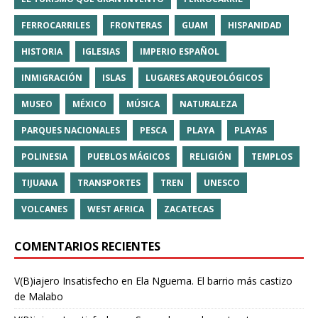
FERROCARRILES
FRONTERAS
GUAM
HISPANIDAD
HISTORIA
IGLESIAS
IMPERIO ESPAÑOL
INMIGRACIÓN
ISLAS
LUGARES ARQUEOLÓGICOS
MUSEO
MÉXICO
MÚSICA
NATURALEZA
PARQUES NACIONALES
PESCA
PLAYA
PLAYAS
POLINESIA
PUEBLOS MÁGICOS
RELIGIÓN
TEMPLOS
TIJUANA
TRANSPORTES
TREN
UNESCO
VOLCANES
WEST AFRICA
ZACATECAS
COMENTARIOS RECIENTES
V(B)iajero Insatisfecho
en
Ela Nguema. El barrio más castizo
de Malabo