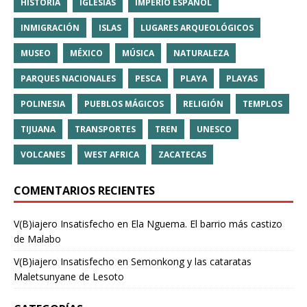
HISTORIA
IGLESIAS
IMPERIO ESPAÑOL
INMIGRACIÓN
ISLAS
LUGARES ARQUEOLÓGICOS
MUSEO
MÉXICO
MÚSICA
NATURALEZA
PARQUES NACIONALES
PESCA
PLAYA
PLAYAS
POLINESIA
PUEBLOS MÁGICOS
RELIGIÓN
TEMPLOS
TIJUANA
TRANSPORTES
TREN
UNESCO
VOLCANES
WEST AFRICA
ZACATECAS
COMENTARIOS RECIENTES
V(B)iajero Insatisfecho
en
Ela Nguema. El barrio más castizo
de Malabo
V(B)iajero Insatisfecho
en
Semonkong y las cataratas
Maletsunyane de Lesoto