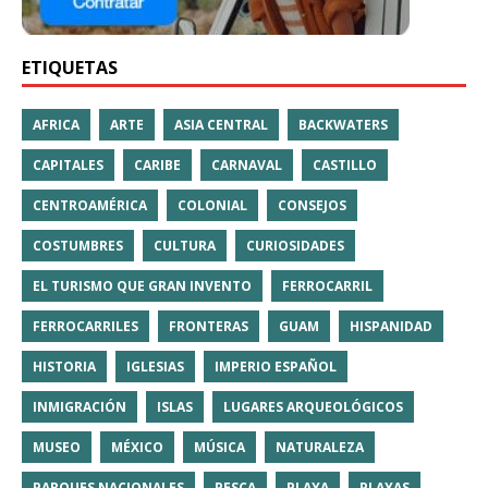
ETIQUETAS
AFRICA
ARTE
ASIA CENTRAL
BACKWATERS
CAPITALES
CARIBE
CARNAVAL
CASTILLO
CENTROAMÉRICA
COLONIAL
CONSEJOS
COSTUMBRES
CULTURA
CURIOSIDADES
EL TURISMO QUE GRAN INVENTO
FERROCARRIL
FERROCARRILES
FRONTERAS
GUAM
HISPANIDAD
HISTORIA
IGLESIAS
IMPERIO ESPAÑOL
INMIGRACIÓN
ISLAS
LUGARES ARQUEOLÓGICOS
MUSEO
MÉXICO
MÚSICA
NATURALEZA
PARQUES NACIONALES
PESCA
PLAYA
PLAYAS