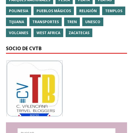
POLINESIA
PUEBLOS MÁGICOS
RELIGIÓN
TEMPLOS
TIJUANA
TRANSPORTES
TREN
UNESCO
VOLCANES
WEST AFRICA
ZACATECAS
SOCIO DE CVTB