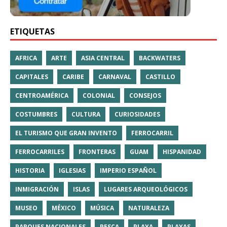
ETIQUETAS
AFRICA
ARTE
ASIA CENTRAL
BACKWATERS
CAPITALES
CARIBE
CARNAVAL
CASTILLO
CENTROAMÉRICA
COLONIAL
CONSEJOS
COSTUMBRES
CULTURA
CURIOSIDADES
EL TURISMO QUE GRAN INVENTO
FERROCARRIL
FERROCARRILES
FRONTERAS
GUAM
HISPANIDAD
HISTORIA
IGLESIAS
IMPERIO ESPAÑOL
INMIGRACIÓN
ISLAS
LUGARES ARQUEOLÓGICOS
MUSEO
MÉXICO
MÚSICA
NATURALEZA
PARQUES NACIONALES
PESCA
PLAYA
PLAYAS