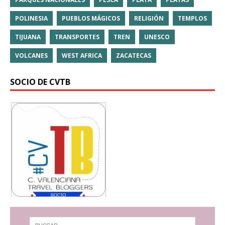
POLINESIA
PUEBLOS MÁGICOS
RELIGIÓN
TEMPLOS
TIJUANA
TRANSPORTES
TREN
UNESCO
VOLCANES
WEST AFRICA
ZACATECAS
SOCIO DE CVTB