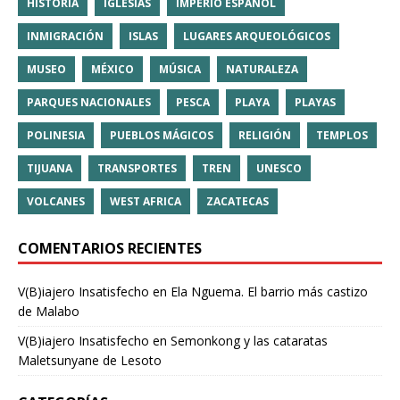
HISTORIA
IGLESIAS
IMPERIO ESPAÑOL
INMIGRACIÓN
ISLAS
LUGARES ARQUEOLÓGICOS
MUSEO
MÉXICO
MÚSICA
NATURALEZA
PARQUES NACIONALES
PESCA
PLAYA
PLAYAS
POLINESIA
PUEBLOS MÁGICOS
RELIGIÓN
TEMPLOS
TIJUANA
TRANSPORTES
TREN
UNESCO
VOLCANES
WEST AFRICA
ZACATECAS
COMENTARIOS RECIENTES
V(B)iajero Insatisfecho
en
Ela Nguema. El barrio más castizo
de Malabo
V(B)iajero Insatisfecho
en
Semonkong y las cataratas
Maletsunyane de Lesoto