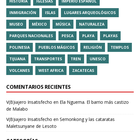
HISTORIA
IGLESIAS
IMPERIO ESPAÑOL
INMIGRACIÓN
ISLAS
LUGARES ARQUEOLÓGICOS
MUSEO
MÉXICO
MÚSICA
NATURALEZA
PARQUES NACIONALES
PESCA
PLAYA
PLAYAS
POLINESIA
PUEBLOS MÁGICOS
RELIGIÓN
TEMPLOS
TIJUANA
TRANSPORTES
TREN
UNESCO
VOLCANES
WEST AFRICA
ZACATECAS
COMENTARIOS RECIENTES
V(B)iajero Insatisfecho
en
Ela Nguema. El barrio más castizo
de Malabo
V(B)iajero Insatisfecho
en
Semonkong y las cataratas
Maletsunyane de Lesoto