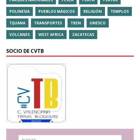
POLINESIA
PUEBLOS MÁGICOS
RELIGIÓN
TEMPLOS
TIJUANA
TRANSPORTES
TREN
UNESCO
VOLCANES
WEST AFRICA
ZACATECAS
SOCIO DE CVTB