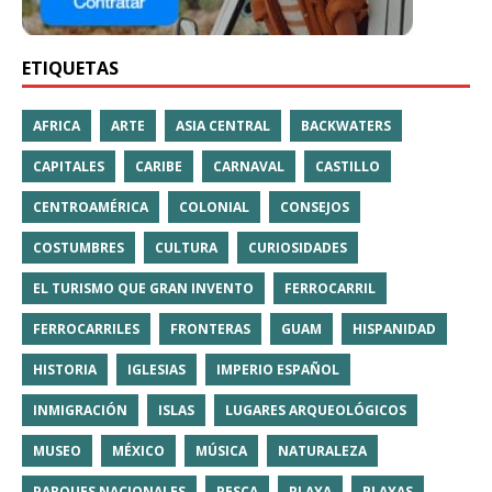
ETIQUETAS
AFRICA
ARTE
ASIA CENTRAL
BACKWATERS
CAPITALES
CARIBE
CARNAVAL
CASTILLO
CENTROAMÉRICA
COLONIAL
CONSEJOS
COSTUMBRES
CULTURA
CURIOSIDADES
EL TURISMO QUE GRAN INVENTO
FERROCARRIL
FERROCARRILES
FRONTERAS
GUAM
HISPANIDAD
HISTORIA
IGLESIAS
IMPERIO ESPAÑOL
INMIGRACIÓN
ISLAS
LUGARES ARQUEOLÓGICOS
MUSEO
MÉXICO
MÚSICA
NATURALEZA
PARQUES NACIONALES
PESCA
PLAYA
PLAYAS